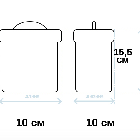
15,5
см
10 см
10 см