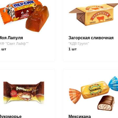
Моя Лапуля
Загорская сливочная
КФ "Свит Лайф""
"КДВ Групп"
1
шт
1
шт
Лукоморье
Мексикана