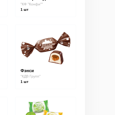
"КФ "Конфи""
1
шт
Фэнси
"КДВ Групп"
1
шт