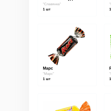
"Славянка"
"
1
шт
Марс
"Марс"
"
1
шт