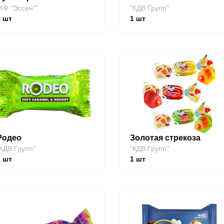
КФ "Эссен""
"КДВ Групп"
1
шт
1
шт
Родео
Золотая стрекоза
КДВ Групп"
"КДВ Групп"
1
шт
1
шт