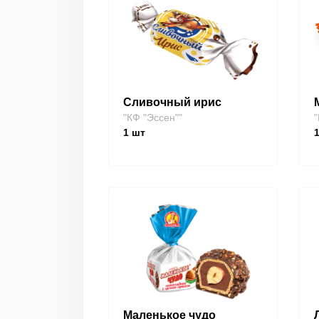
Сливочный ирис
"КФ "Эссен""
"
1
шт
Маленькое чудо