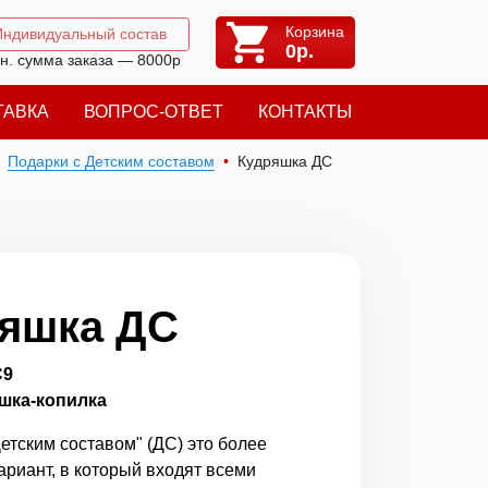
Корзина
Индивидуальный состав
0
р.
н. сумма заказа — 8000р
ТАВКА
ВОПРОС-ОТВЕТ
КОНТАКТЫ
Подарки с Детским составом
Кудряшка ДС
яшка ДС
С9
ышка-копилка
етским составом" (ДС) это более
ариант, в который входят всеми