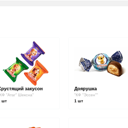
Хрустящий закусон
Доярушка
КФ "Атаг" Шексна"
"КФ "Эссен""
1
шт
1
шт