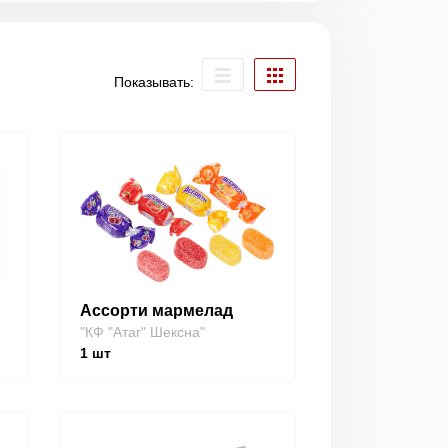
Показывать:
Ассорти мармелад
"КФ "Атаг" Шексна"
1
шт