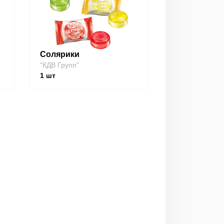
Солярики
"КДВ Групп"
1
шт