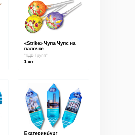
«Strike» Чупа Чупс на
палочке
"КДВ Групп"
1
шт
Екатеринбург