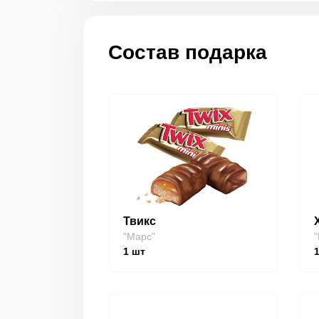
Состав подарка
Твикс
"Марс"
"
1
шт