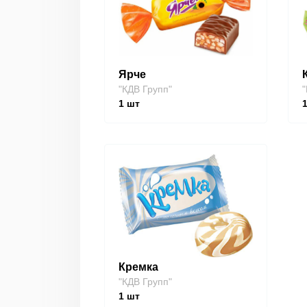
Ярче
"КДВ Групп"
"
1
шт
Кремка
"КДВ Групп"
1
шт