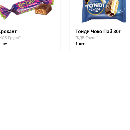
Крокант
Тонди Чоко Пай 30г
КДВ Групп"
"КДВ Групп"
1
шт
1
шт