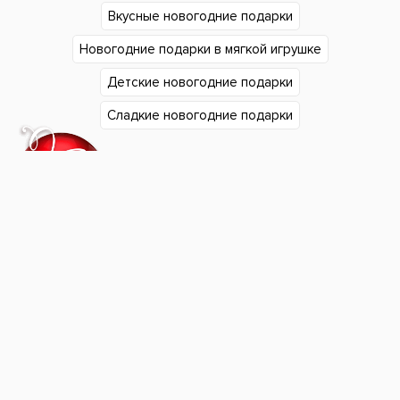
Вкусные новогодние подарки
Новогодние подарки в мягкой игрушке
Детские новогодние подарки
Сладкие новогодние подарки
Подарки в Екатеринбурге
Подарки в Челябинске
Согласие на обработку
Подарки в Тюмени
персональных данных
Подарки в Сургуте
Политика
Подарки в Нижнем Тагиле
конфиденциальности
Подарки в Уфе
"Фабрика подарков".
Подарки в Кургане