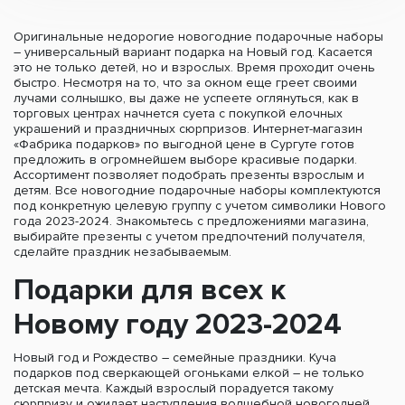
Оригинальные недорогие новогодние подарочные наборы
– универсальный вариант подарка на Новый год. Касается
это не только детей, но и взрослых. Время проходит очень
быстро. Несмотря на то, что за окном еще греет своими
лучами солнышко, вы даже не успеете оглянуться, как в
торговых центрах начнется суета с покупкой елочных
украшений и праздничных сюрпризов. Интернет-магазин
«Фабрика подарков» по выгодной цене в Сургуте готов
предложить в огромнейшем выборе красивые подарки.
Ассортимент позволяет подобрать презенты взрослым и
детям. Все новогодние подарочные наборы комплектуются
под конкретную целевую группу с учетом символики Нового
года 2023-2024. Знакомьтесь с предложениями магазина,
выбирайте презенты с учетом предпочтений получателя,
сделайте праздник незабываемым.
Подарки для всех к
Новому году 2023-2024
Новый год и Рождество – семейные праздники. Куча
подарков под сверкающей огоньками елкой – не только
детская мечта. Каждый взрослый порадуется такому
сюрпризу и ожидает наступления волшебной новогодней