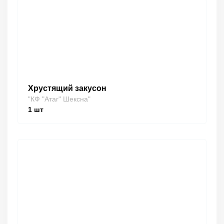
Хрустящий закусон
"КФ "Атаг" Шексна"
1
шт