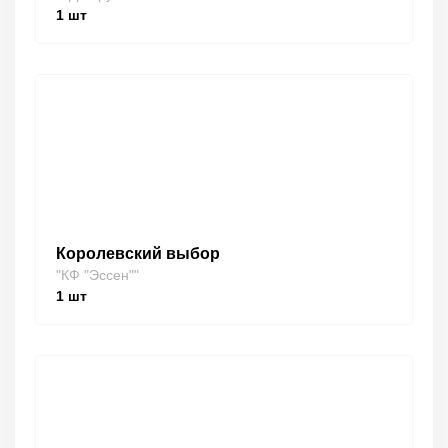
1
шт
Королевский выбор
"КФ "Эссен""
1
шт