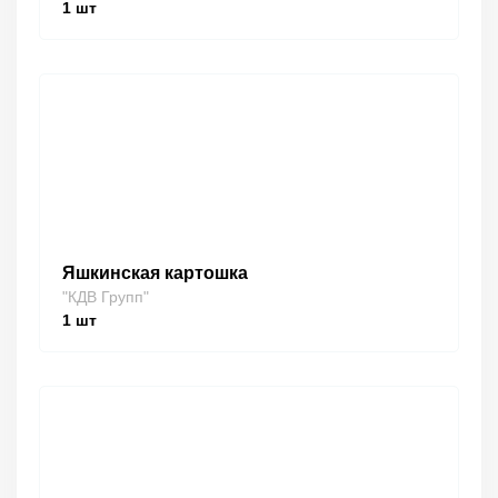
1
шт
Яшкинская картошка
"КДВ Групп"
1
шт