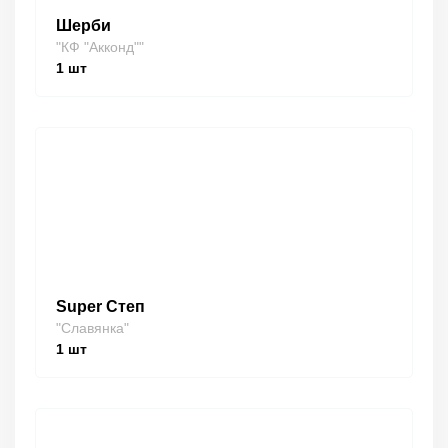
Шерби
"КФ "Акконд""
1
шт
Super Степ
"Славянка"
1
шт