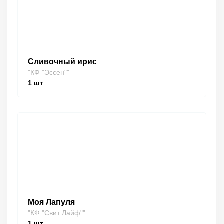
Сливочный ирис
"КФ "Эссен""
1
шт
Моя Лапуля
"КФ "Свит Лайф""
1
шт