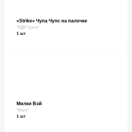
«Strike» Чупа Чупс на палочке
"КДВ Групп"
1
шт
Милки Вэй
"Mars"
1
шт