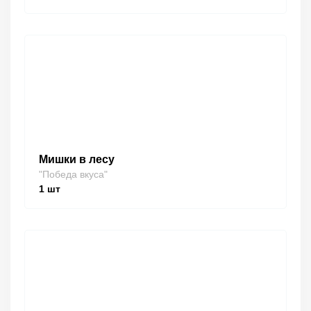
Мишки в лесу
"Победа вкуса"
1
шт