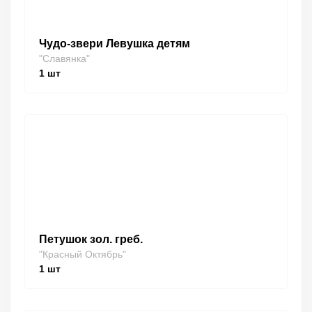
Чудо-звери Левушка детям
"Славянка"
1
шт
Петушок зол. греб.
"Красный Октябрь"
1
шт