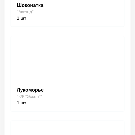
Шоконатка
"Акконд"
1
шт
Лукоморье
"КФ "Эссен""
1
шт