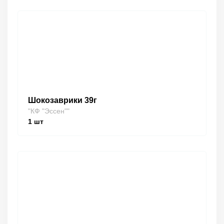
Шокозаврики 39г
"КФ "Эссен""
1
шт