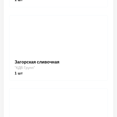
Загорская сливочная
"КДВ Групп"
1
шт