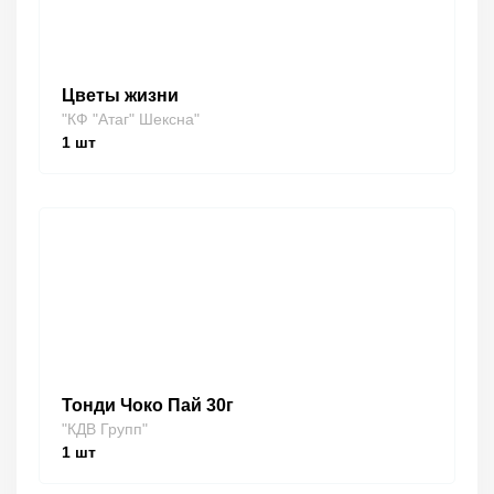
Цветы жизни
"КФ "Атаг" Шексна"
1
шт
Тонди Чоко Пай 30г
"КДВ Групп"
1
шт