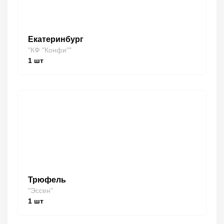
Екатеринбург
"КФ "Конфи""
1
шт
Трюфель
"Эссен"
1
шт