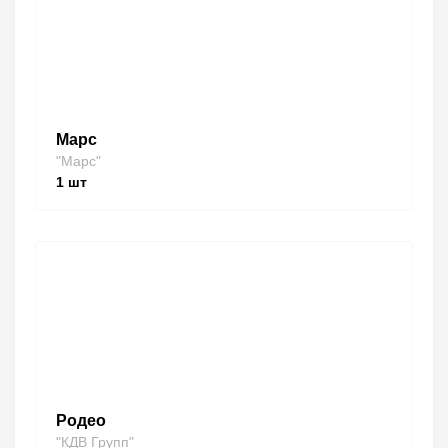
Марс
"Марс"
1
шт
Родео
"КДВ Групп"