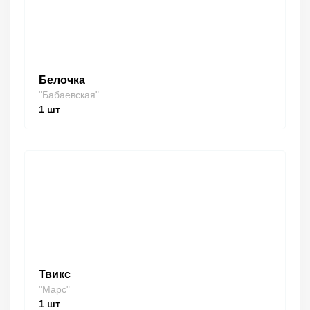
Белочка
"Бабаевская"
1
шт
Твикс
"Марс"
1
шт