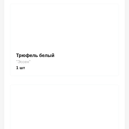
Трюфель белый
"Эссен"
1
шт