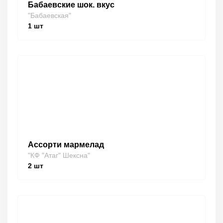
Бабаевские шок. вкус
"Бабаевская"
1
шт
Ассорти мармелад
"КФ "Атаг" Шексна"
2
шт