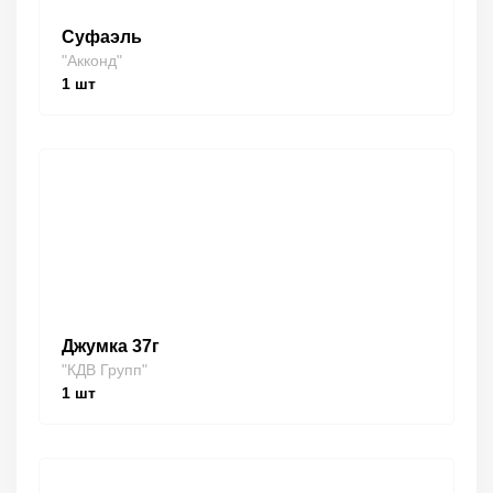
Суфаэль
"Акконд"
1
шт
Джумка 37г
"КДВ Групп"
1
шт