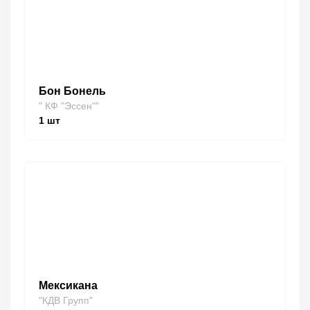
Бон Бонель
" КФ "Эссен""
1
шт
Мексикана
"КДВ Групп"