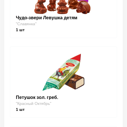
Чудо-звери Левушка детям
"Славянка"
1
шт
Петушок зол. греб.
"Красный Октябрь"
1
шт