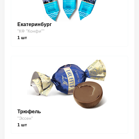
Екатеринбург
"КФ "Конфи""
1
шт
Трюфель
"Эссен"
1
шт