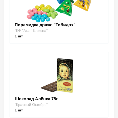
Пирамидка драже "Тибидох"
"КФ "Атаг" Шексна"
1
шт
Шоколад Алёнка 75г
"Красный Октябрь"
1
шт