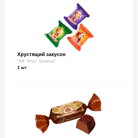
Хрустящий закусон
"КФ "Атаг" Шексна"
1
шт