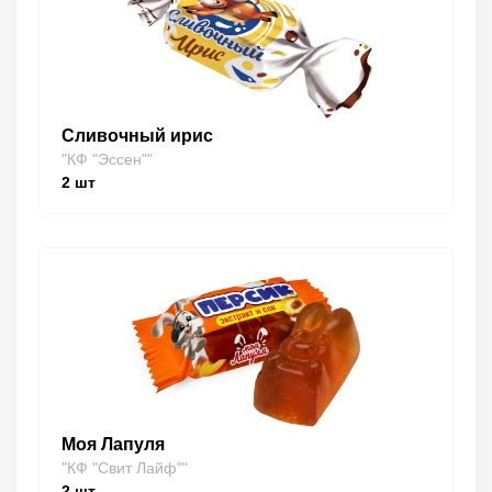
Сливочный ирис
"КФ "Эссен""
2
шт
Моя Лапуля
"КФ "Свит Лайф""
2
шт