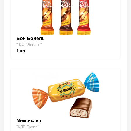
Бон Бонель
" КФ "Эссен""
1
шт
Мексикана
"КДВ Групп"