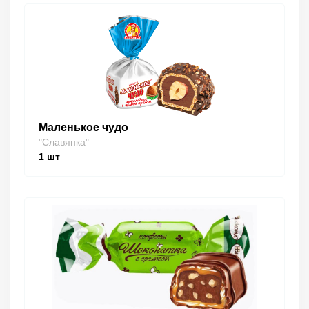
Маленькое чудо
"Славянка"
1
шт