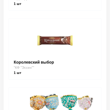
1
шт
Королевский выбор
"КФ "Эссен""
1
шт