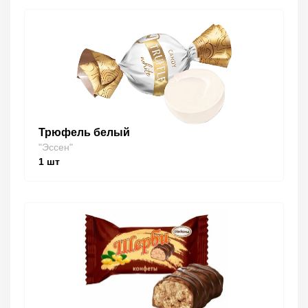
Трюфель белый
"Эссен"
1
шт