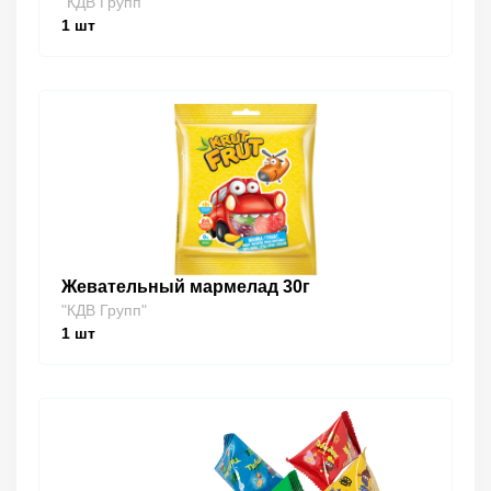
"КДВ Групп"
1
шт
Жевательный мармелад 30г
"КДВ Групп"
1
шт