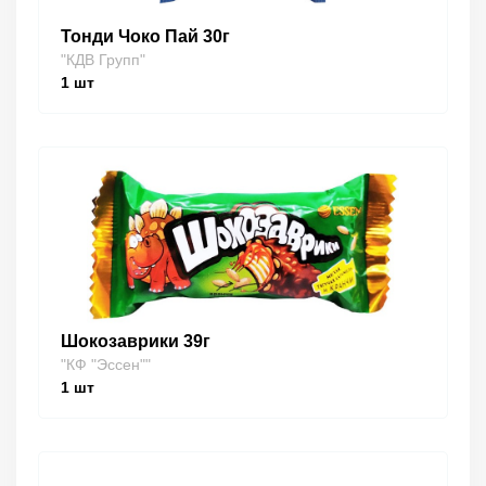
Тонди Чоко Пай 30г
"КДВ Групп"
1
шт
Шокозаврики 39г
"КФ "Эссен""
1
шт