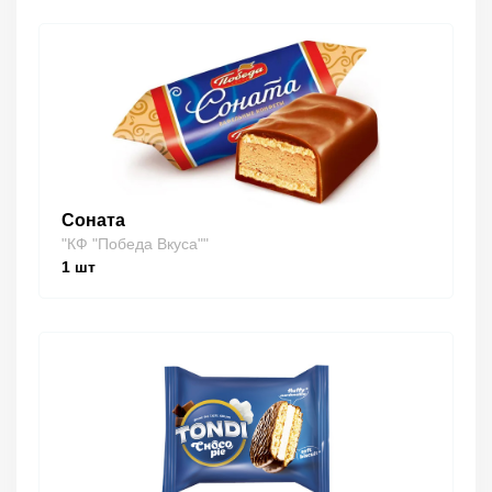
Соната
"КФ "Победа Вкуса""
1
шт