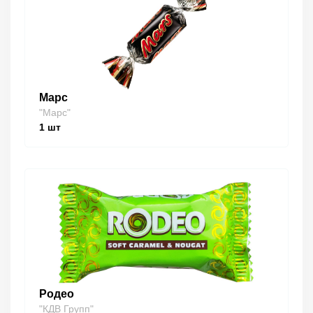
Марс
"Марс"
1
шт
Родео
"КДВ Групп"