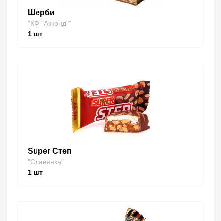
Шерби
"КФ "Акконд""
1
шт
Super Степ
"Славянка"
1
шт