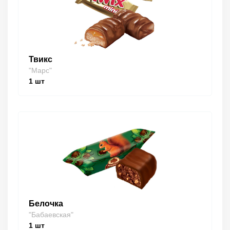
Твикс
"Марс"
1
шт
Белочка
"Бабаевская"
1
шт