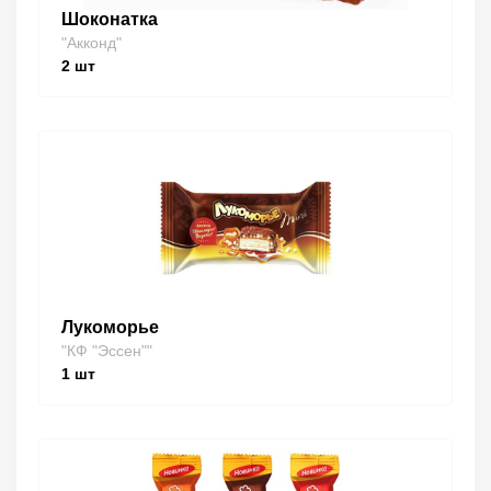
Шоконатка
"Акконд"
2
шт
Лукоморье
"КФ "Эссен""
1
шт