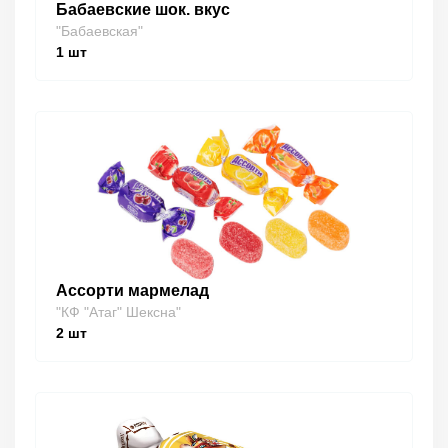
Бабаевские шок. вкус
"Бабаевская"
1
шт
Ассорти мармелад
"КФ "Атаг" Шексна"
2
шт