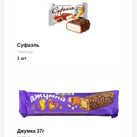
Суфаэль
"Акконд"
1
шт
Джумка 37г