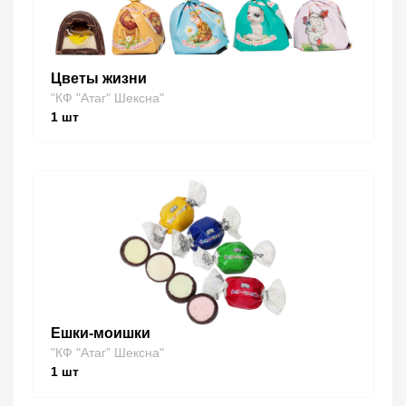
Цветы жизни
"КФ "Атаг" Шексна"
1
шт
Ешки-моишки
"КФ "Атаг" Шексна"
1
шт