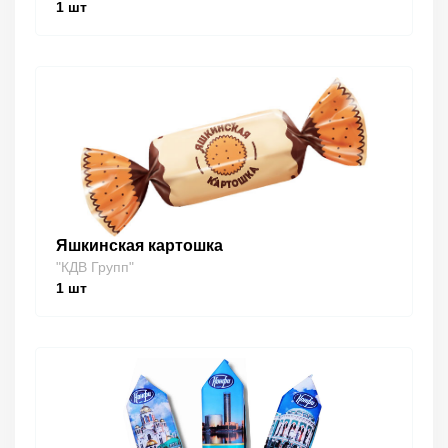
1
шт
Яшкинская картошка
"КДВ Групп"
1
шт