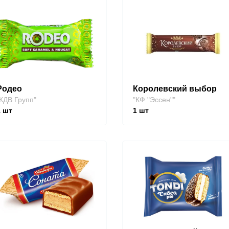
Родео
Королевский выбор
КДВ Групп"
"КФ "Эссен""
1
шт
1
шт