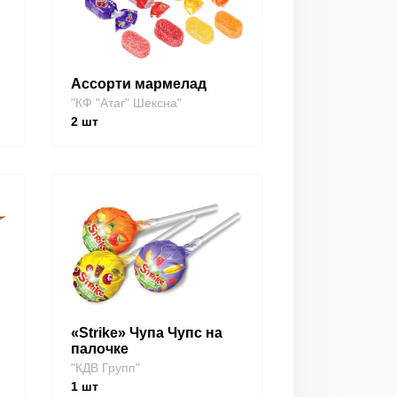
Ассорти мармелад
"КФ "Атаг" Шексна"
2
шт
«Strike» Чупа Чупс на
палочке
"КДВ Групп"
1
шт