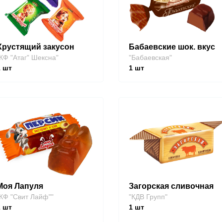
Хрустящий закусон
Бабаевские шок. вкус
КФ "Атаг" Шексна"
"Бабаевская"
1
шт
1
шт
Моя Лапуля
Загорская сливочная
КФ "Свит Лайф""
"КДВ Групп"
2
шт
1
шт