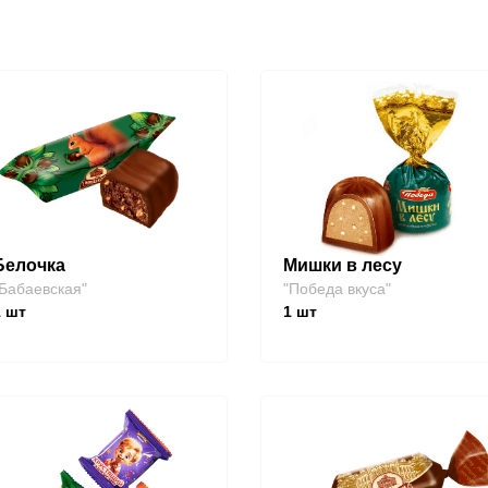
Белочка
Мишки в лесу
Бабаевская"
"Победа вкуса"
1
шт
1
шт