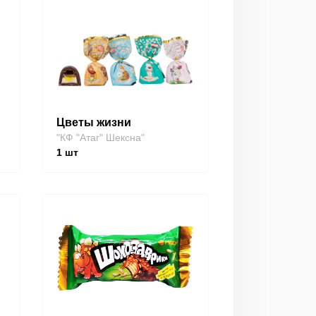
Цветы жизни
"КФ "Атаг" Шексна"
1
шт