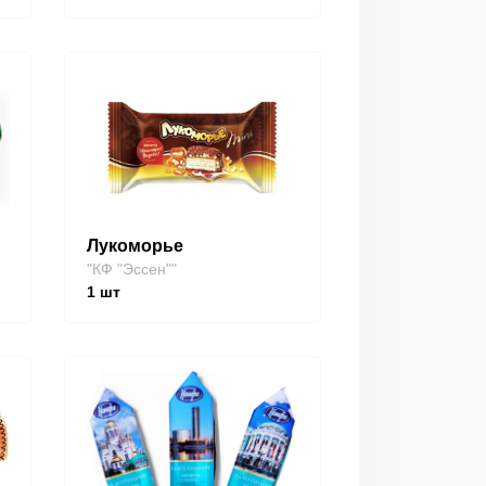
Лукоморье
"КФ "Эссен""
1
шт