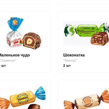
Маленькое чудо
Шоконатка
Славянка"
"Акконд"
1
шт
2
шт