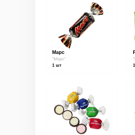
Марс
"Марс"
"
1
шт