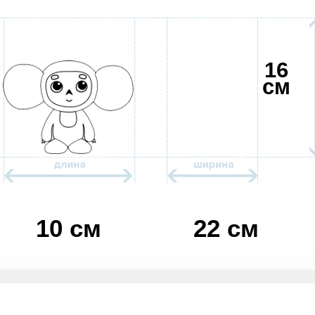
16
см
10 см
22 см