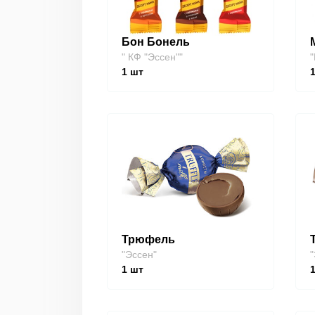
Бон Бонель
" КФ "Эссен""
"
1
шт
Трюфель
"Эссен"
"
1
шт