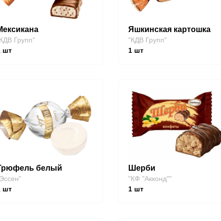
Мексикана
Яшкинская картошка
КДВ Групп"
"КДВ Групп"
1
шт
1
шт
Трюфель белый
Шерби
Эссен"
"КФ "Акконд""
1
шт
1
шт