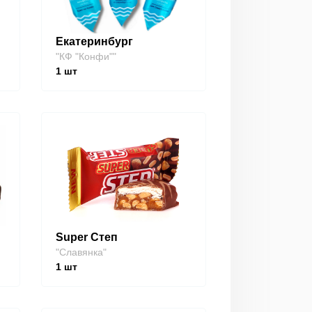
Екатеринбург
"КФ "Конфи""
1
шт
Super Степ
"Славянка"
1
шт