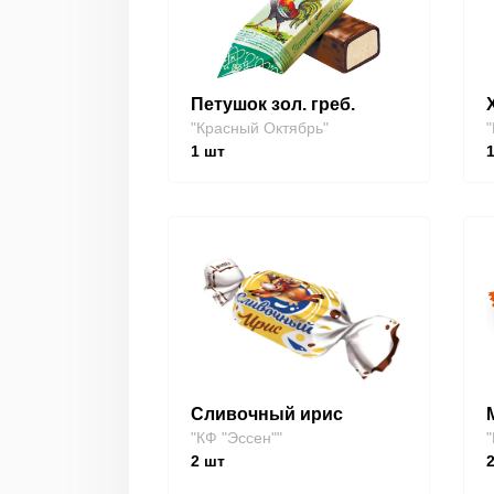
Петушок зол. греб.
"Красный Октябрь"
"
1
шт
Сливочный ирис
"КФ "Эссен""
"
2
шт