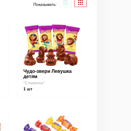
Показывать:
Чудо-звери Левушка
детям
"Славянка"
1
шт