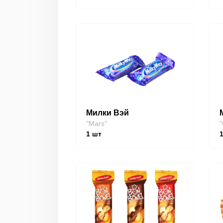
Милки Вэй
"Mars"
"
1
шт