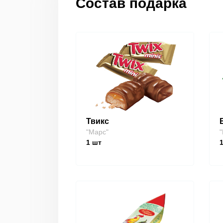
Состав подарка
Твикс
"Марс"
"
1
шт