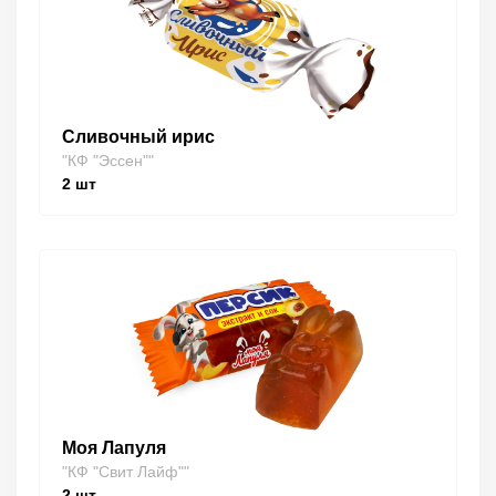
Сливочный ирис
"КФ "Эссен""
2
шт
Моя Лапуля
"КФ "Свит Лайф""
2
шт