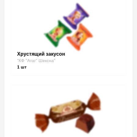
Хрустящий закусон
"КФ "Атаг" Шексна"
1
шт