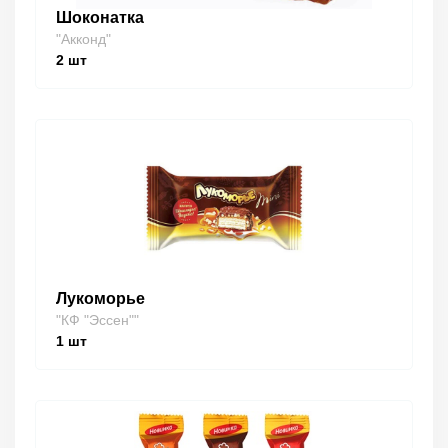
Шоконатка
"Акконд"
2
шт
Лукоморье
"КФ "Эссен""
1
шт