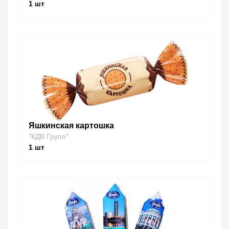
1
шт
Яшкинская картошка
"КДВ Групп"
1
шт