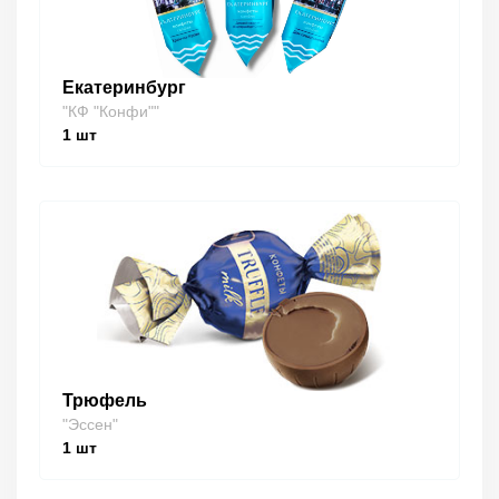
Екатеринбург
"КФ "Конфи""
1
шт
Трюфель
"Эссен"
1
шт