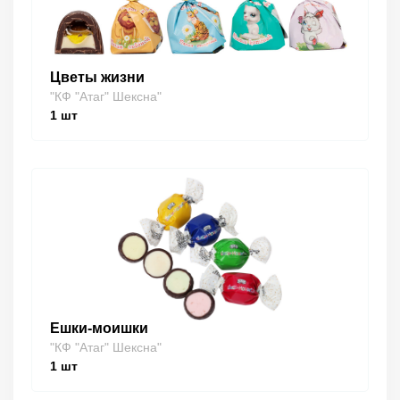
Цветы жизни
"КФ "Атаг" Шексна"
1
шт
Ешки-моишки
"КФ "Атаг" Шексна"
1
шт