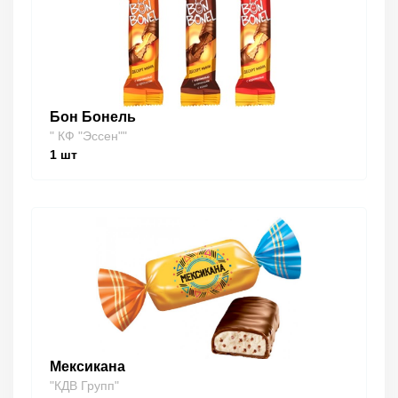
Бон Бонель
" КФ "Эссен""
1
шт
Мексикана
"КДВ Групп"