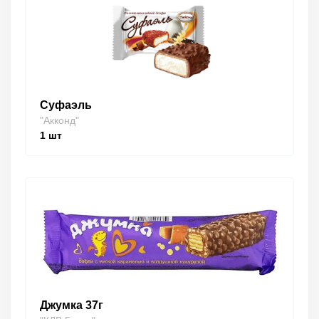
Суфаэль
"Акконд"
1
шт
Джумка 37г