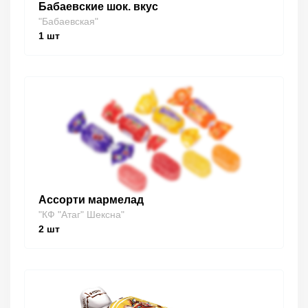
Бабаевские шок. вкус
"Бабаевская"
1
шт
Ассорти мармелад
"КФ "Атаг" Шексна"
2
шт