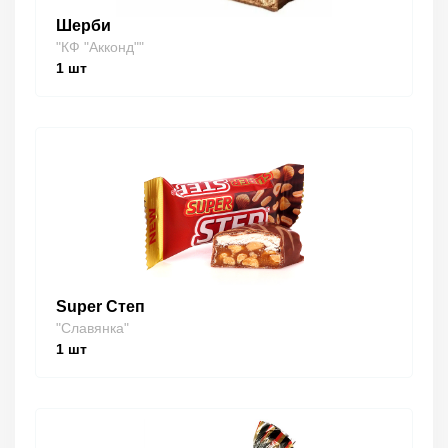
Шерби
"КФ "Акконд""
1
шт
Super Степ
"Славянка"
1
шт