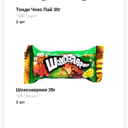
Тонди Чоко Пай 30г
"КДВ Групп"
1
шт
Шокозаврики 39г
"КФ "Эссен""
1
шт