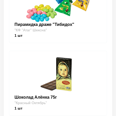
Пирамидка драже "Тибидох"
"КФ "Атаг" Шексна"
1
шт
Шоколад Алёнка 75г
"Красный Октябрь"
1
шт