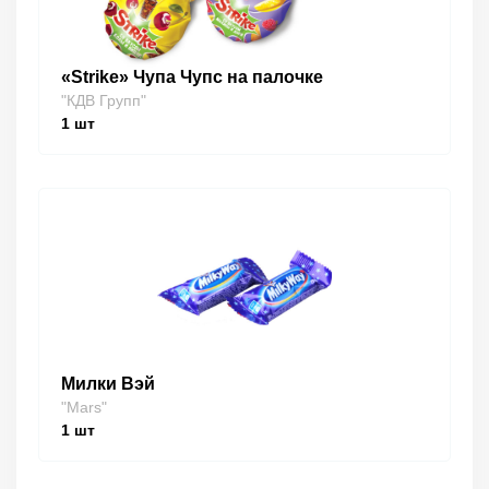
«Strike» Чупа Чупс на палочке
"КДВ Групп"
1
шт
Милки Вэй
"Mars"
1
шт