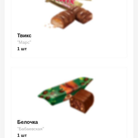
Твикс
"Марс"
1
шт
Белочка
"Бабаевская"
1
шт