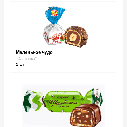
Маленькое чудо
"Славянка"
1
шт