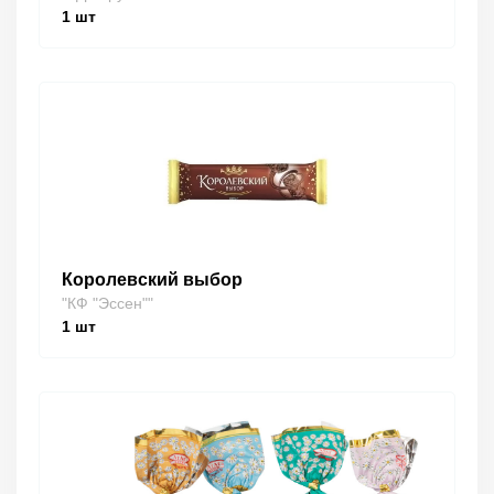
1
шт
Королевский выбор
"КФ "Эссен""
1
шт