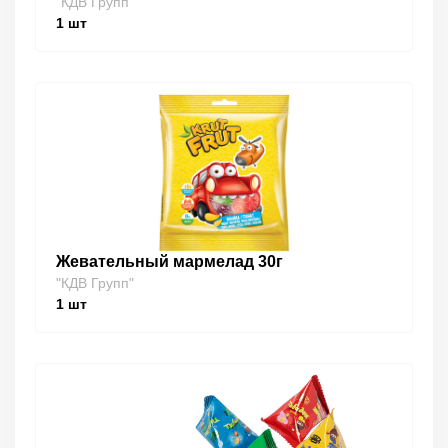
"КДВ Групп"
1
шт
Жевательный мармелад 30г
"КДВ Групп"
1
шт