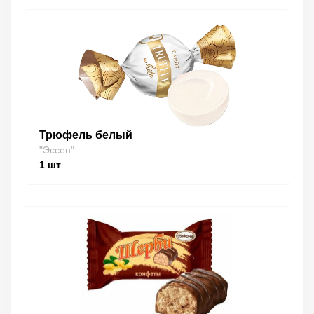
Трюфель белый
"Эссен"
1
шт