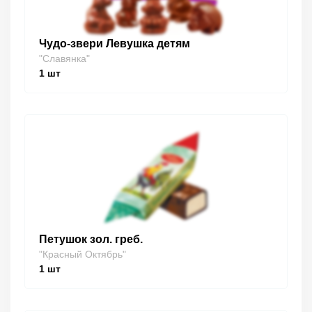
Чудо-звери Левушка детям
"Славянка"
1
шт
Петушок зол. греб.
"Красный Октябрь"
1
шт