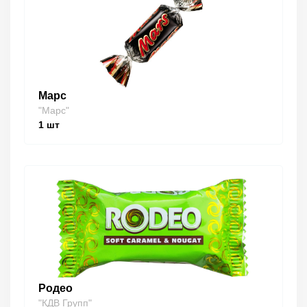
Марс
"Марс"
1
шт
Родео
"КДВ Групп"