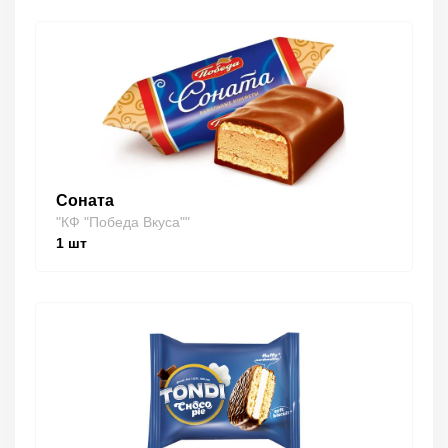
Соната
"КФ "Победа Вкуса""
1
шт