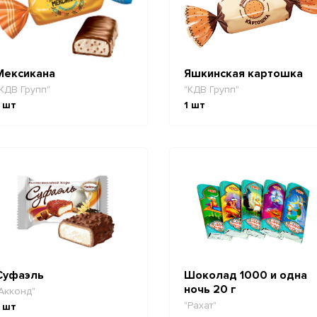
Мексикана
Яшкинская картошка
КДВ Групп"
"КДВ Групп"
шт
1
шт
Суфаэль
Шоколад 1000 и одна
ночь 20 г
Акконд"
"Рахат"
шт