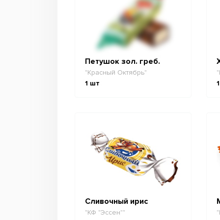
Петушок зол. греб.
"Красный Октябрь"
"
1
шт
1
Сливочный ирис
"КФ "Эссен""
"