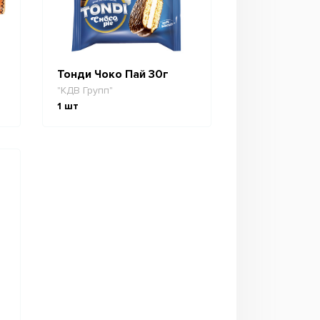
Тонди Чоко Пай 30г
"КДВ Групп"
1
шт