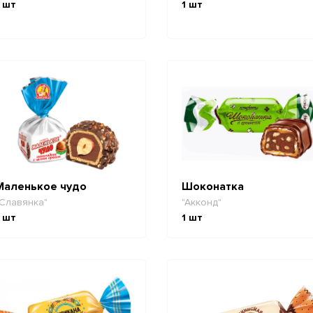
шт
1
шт
Маленькое чудо
Шоконатка
Славянка"
"Акконд"
шт
1
шт