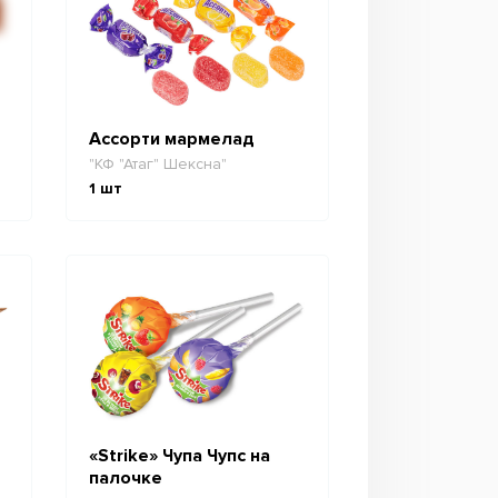
Ассорти мармелад
"КФ "Атаг" Шексна"
1
шт
«Strike» Чупа Чупс на
палочке