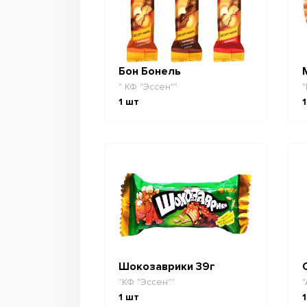
Бон Бонель
" КФ "Эссен""
"
1
шт
1
Шокозаврики 39г
"КФ "Эссен""
"
1
шт
1