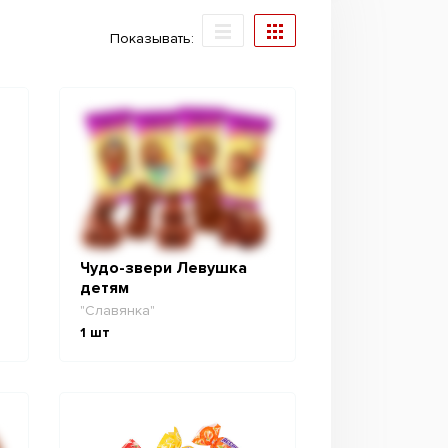
Показывать:
Чудо-звери Левушка
детям
"Славянка"
1
шт