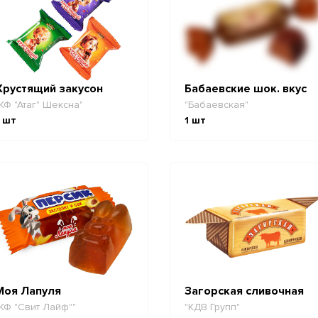
Хрустящий закусон
Бабаевские шок. вкус
КФ "Атаг" Шексна"
"Бабаевская"
шт
1
шт
Моя Лапуля
Загорская сливочная
КФ "Свит Лайф""
"КДВ Групп"