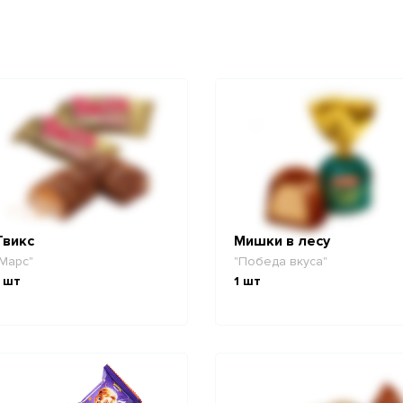
Твикс
Мишки в лесу
Марс"
"Победа вкуса"
шт
1
шт