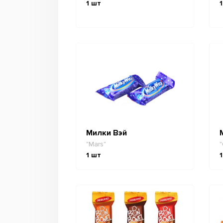
1
шт
1
Милки Вэй
"Mars"
"
1
шт
1