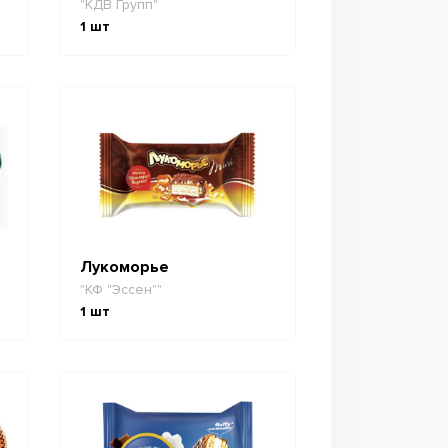
"КДВ Групп"
1
шт
Лукоморье
"КФ "Эссен""
1
шт