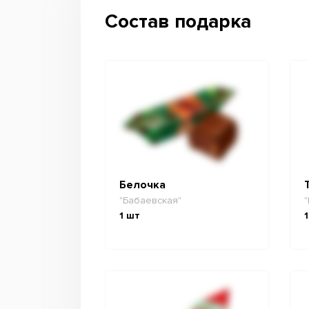
Состав подарка
Белочка
"Бабаевская"
"
1
шт
1