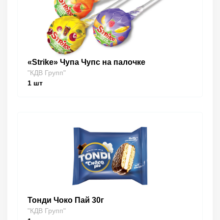
«Strike» Чупа Чупс на палочке
"КДВ Групп"
1
шт
Тонди Чоко Пай 30г
"КДВ Групп"