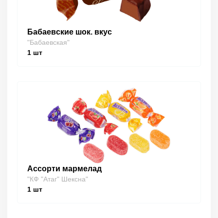
Бабаевские шок. вкус
"Бабаевская"
1
шт
Ассорти мармелад
"КФ "Атаг" Шексна"
1
шт