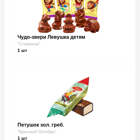
Чудо-звери Левушка детям
"Славянка"
1
шт
Петушок зол. греб.
"Красный Октябрь"
1
шт