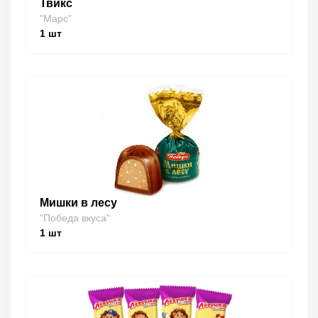
Твикс
"Марс"
1
шт
Мишки в лесу
"Победа вкуса"
1
шт