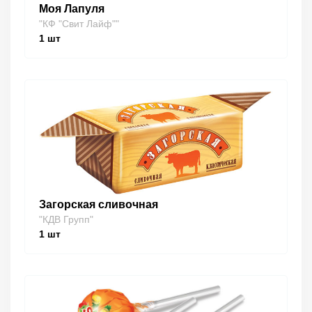
Моя Лапуля
"КФ "Свит Лайф""
1
шт
Загорская сливочная
"КДВ Групп"
1
шт