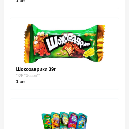
1
шт
Шокозаврики 39г
"КФ "Эссен""
1
шт