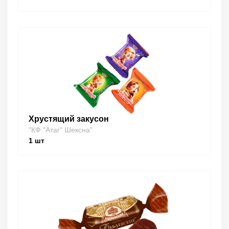
Хрустящий закусон
"КФ "Атаг" Шексна"
1
шт