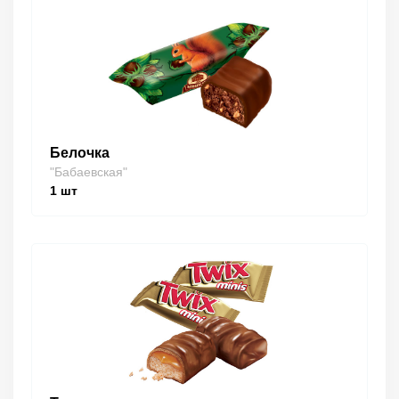
Белочка
"Бабаевская"
1
шт