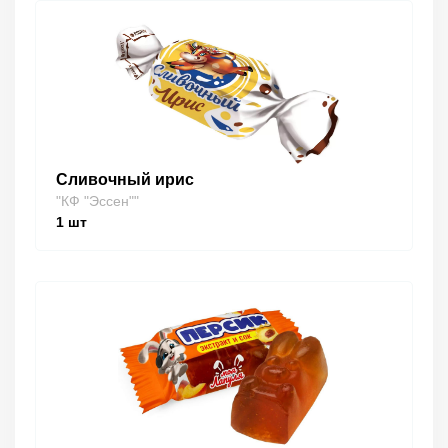
Сливочный ирис
"КФ "Эссен""
1
шт