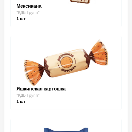
Мексикана
"КДВ Групп"
1
шт
Яшкинская картошка
"КДВ Групп"
1
шт