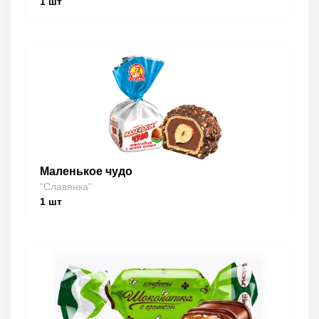
1
шт
Маленькое чудо
"Славянка"
1
шт