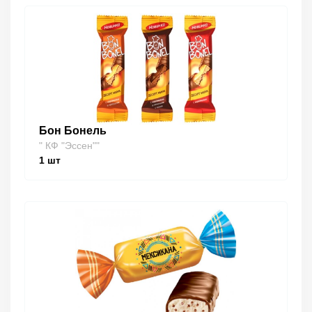
Бон Бонель
" КФ "Эссен""
1
шт