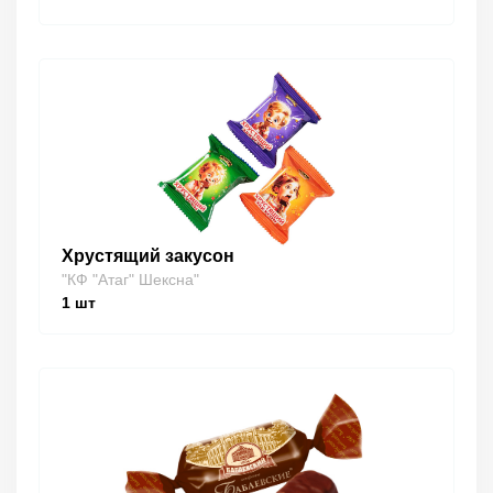
Хрустящий закусон
"КФ "Атаг" Шексна"
1
шт