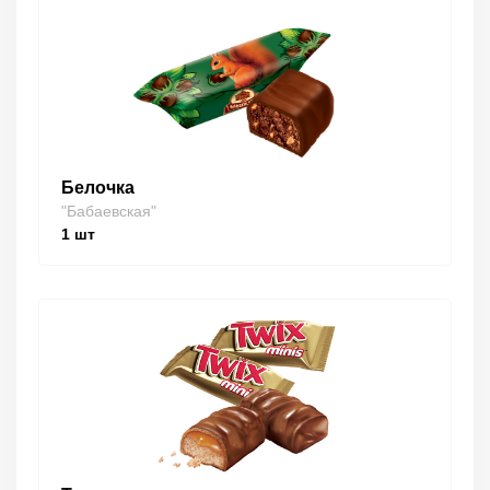
Белочка
"Бабаевская"
1
шт