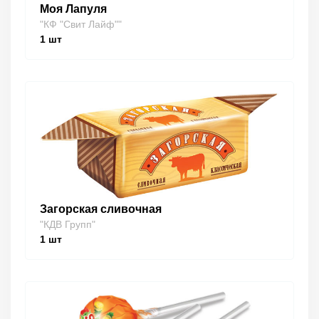
Моя Лапуля
"КФ "Свит Лайф""
1
шт
Загорская сливочная
"КДВ Групп"
1
шт