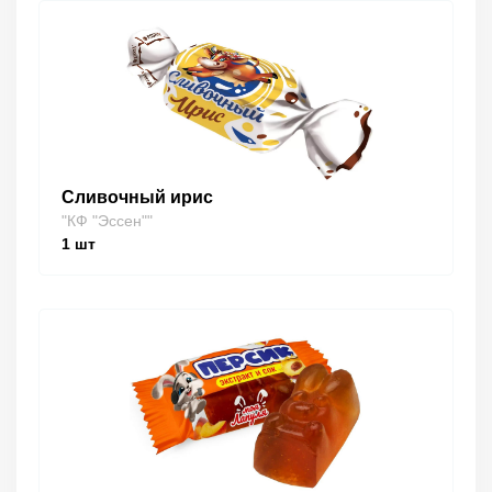
Сливочный ирис
"КФ "Эссен""
1
шт