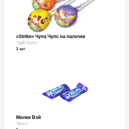
«Strike» Чупа Чупс на палочке
"КДВ Групп"
1
шт
Милки Вэй
"Mars"