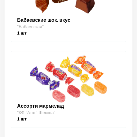
Бабаевские шок. вкус
"Бабаевская"
1
шт
Ассорти мармелад
"КФ "Атаг" Шексна"
1
шт