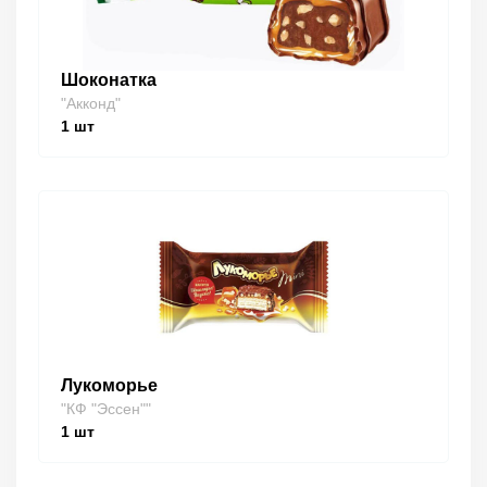
Шоконатка
"Акконд"
1
шт
Лукоморье
"КФ "Эссен""
1
шт