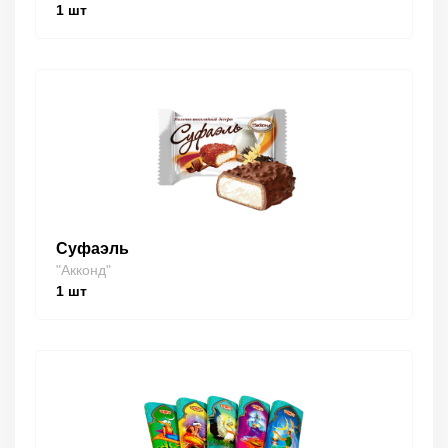
1
шт
Суфаэль
"Акконд"
1
шт