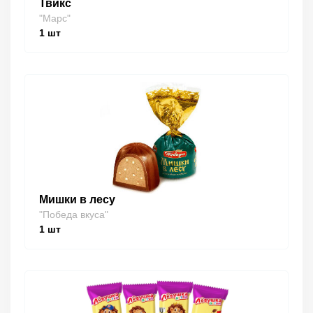
Твикс
"Марс"
1
шт
Мишки в лесу
"Победа вкуса"
1
шт