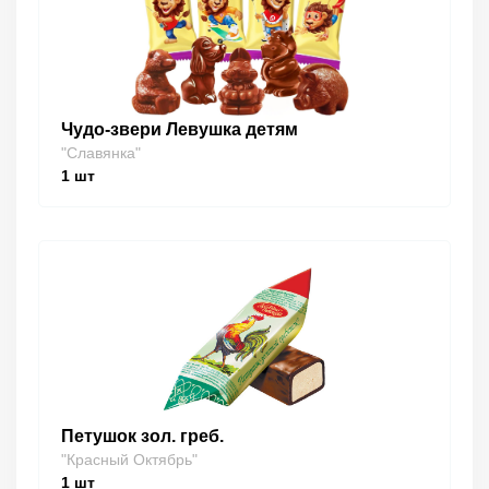
Чудо-звери Левушка детям
"Славянка"
1
шт
Петушок зол. греб.
"Красный Октябрь"
1
шт