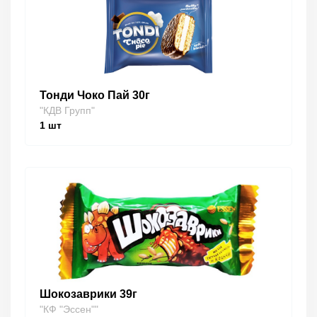
Тонди Чоко Пай 30г
"КДВ Групп"
1
шт
Шокозаврики 39г
"КФ "Эссен""