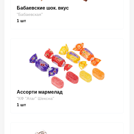
Бабаевские шок. вкус
"Бабаевская"
1
шт
Ассорти мармелад
"КФ "Атаг" Шексна"
1
шт