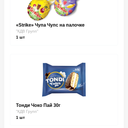
«Strike» Чупа Чупс на палочке
"КДВ Групп"
1
шт
Тонди Чоко Пай 30г
"КДВ Групп"
1
шт