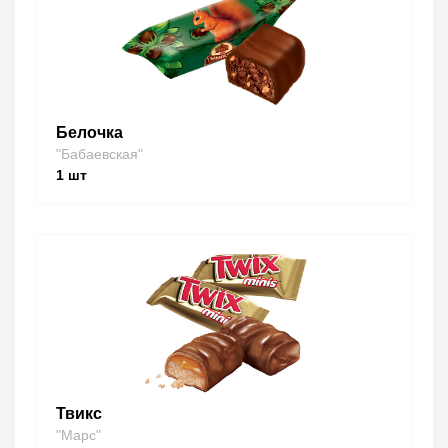
Белочка
"Бабаевская"
1
шт
Твикс
"Марс"