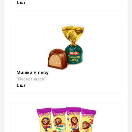
1
шт
Мишки в лесу
"Победа вкуса"
1
шт