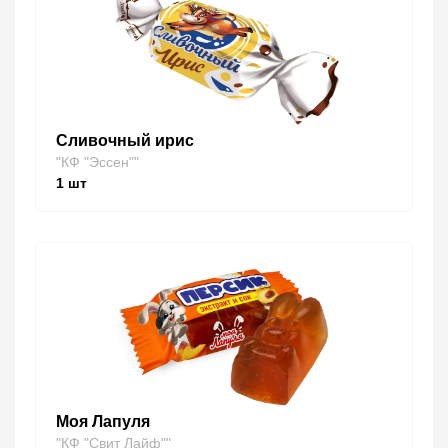
Сливочный ирис
"КФ "Эссен""
1
шт
Моя Лапуля
"КФ "Свит Лайф""