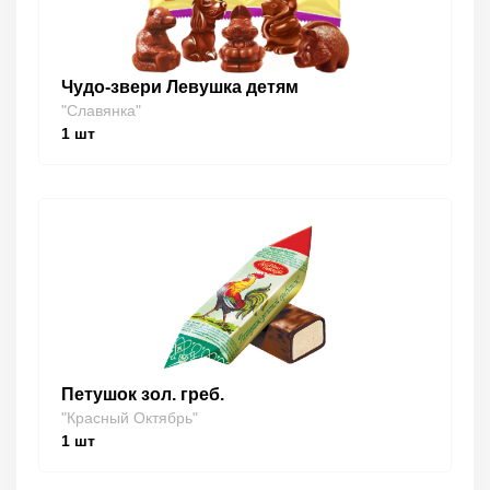
Чудо-звери Левушка детям
"Славянка"
1
шт
Петушок зол. греб.
"Красный Октябрь"
1
шт