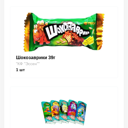
Шокозаврики 39г
"КФ "Эссен""
1
шт