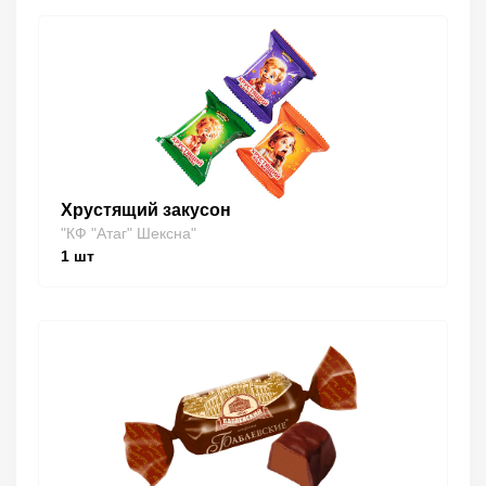
Хрустящий закусон
"КФ "Атаг" Шексна"
1
шт