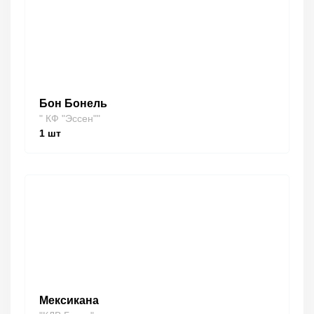
Бон Бонель
" КФ "Эссен""
1
шт
Мексикана