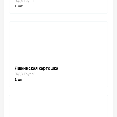
"КДВ Групп"
1
шт
Яшкинская картошка
"КДВ Групп"
1
шт