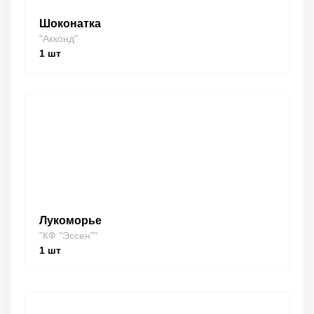
Шоконатка
"Акконд"
1
шт
Лукоморье
"КФ "Эссен""
1
шт