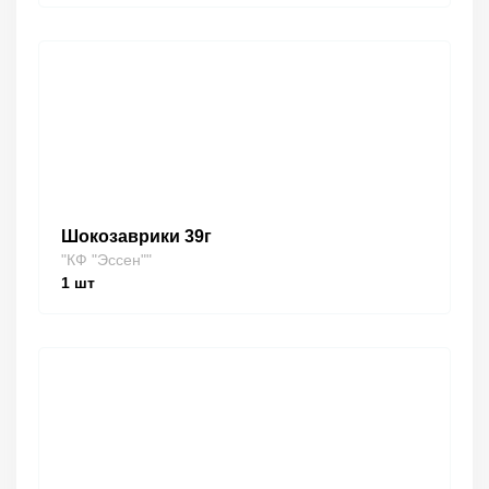
Шокозаврики 39г
"КФ "Эссен""
1
шт