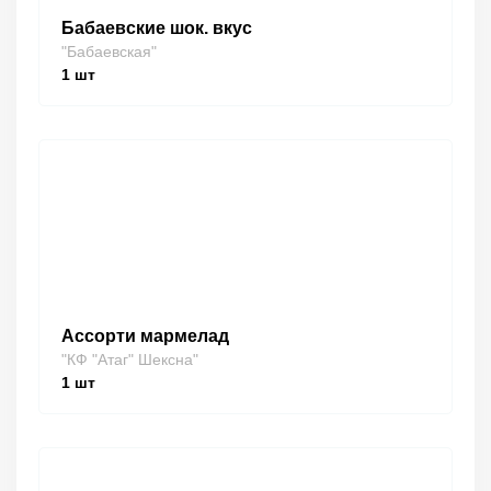
Бабаевские шок. вкус
"Бабаевская"
1
шт
Ассорти мармелад
"КФ "Атаг" Шексна"
1
шт