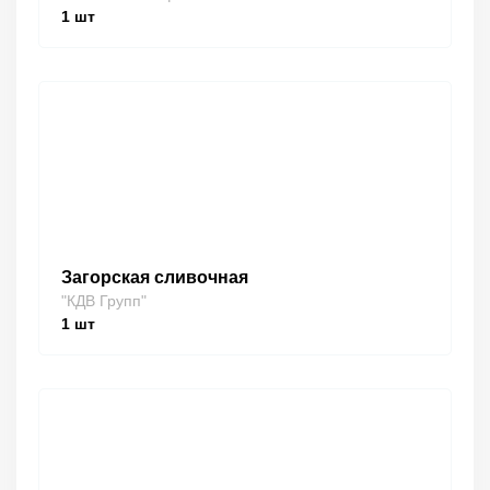
1
шт
Загорская сливочная
"КДВ Групп"
1
шт