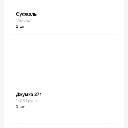
Суфаэль
"Акконд"
1
шт
Джумка 37г
"КДВ Групп"
1
шт