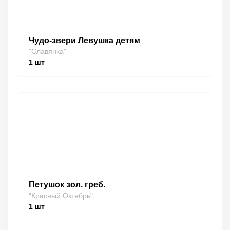
Чудо-звери Левушка детям
"Славянка"
1
шт
Петушок зол. греб.
"Красный Октябрь"
1
шт