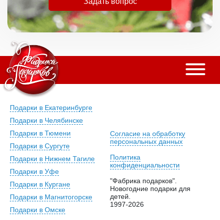
Задать вопрос
Подарки в Екатеринбурге
Подарки в Челябинске
Подарки в Тюмени
Согласие на обработку
персональных данных
Подарки в Сургуте
Политика
Подарки в Нижнем Тагиле
конфиденциальности
Подарки в Уфе
"Фабрика подарков".
Подарки в Кургане
Новогодние подарки для
детей.
Подарки в Магнитогорске
1997-2026
Подарки в Омске