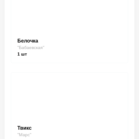
Белочка
"Бабаевская"
1
шт
Твикс
"Марс"