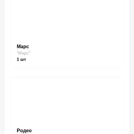
Марс
"Марс"
1
шт
Родео