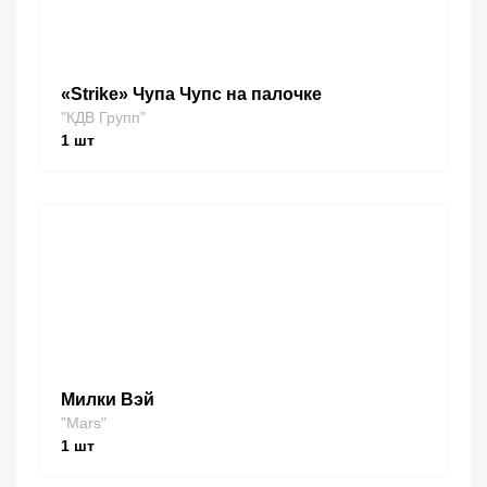
«Strike» Чупа Чупс на палочке
"КДВ Групп"
1
шт
Милки Вэй
"Mars"
1
шт