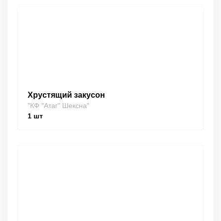
Хрустящий закусон
"КФ "Атаг" Шексна"
1
шт