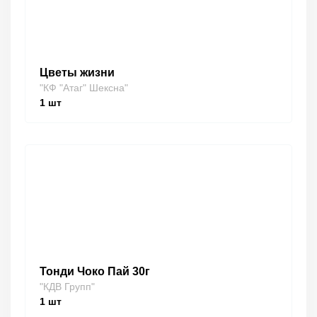
Цветы жизни
"КФ "Атаг" Шексна"
1
шт
Тонди Чоко Пай 30г
"КДВ Групп"
1
шт