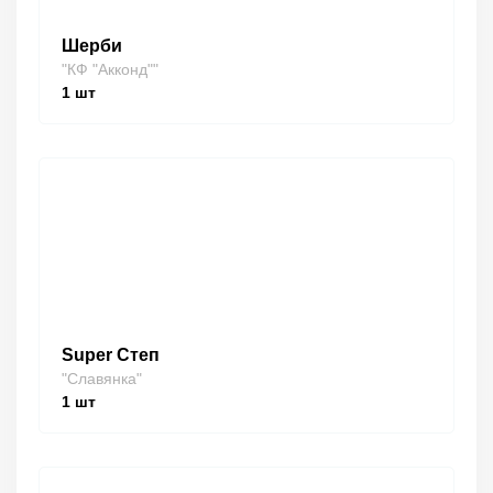
Шерби
"КФ "Акконд""
1
шт
Super Степ
"Славянка"
1
шт