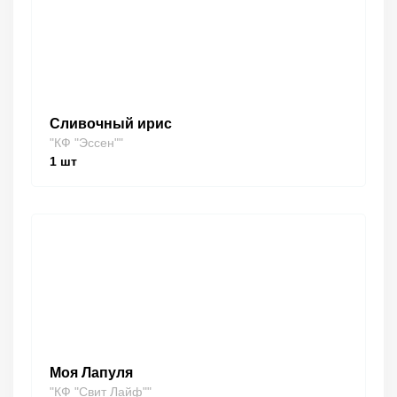
Сливочный ирис
"КФ "Эссен""
1
шт
Моя Лапуля
"КФ "Свит Лайф""