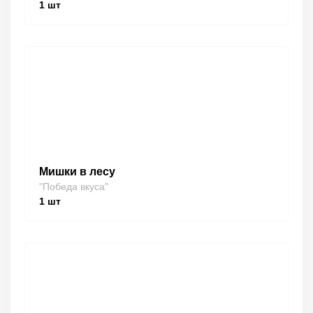
1
шт
Мишки в лесу
"Победа вкуса"
1
шт