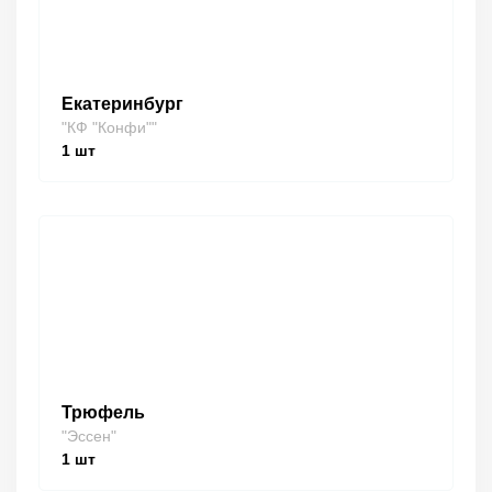
Екатеринбург
"КФ "Конфи""
1
шт
Трюфель
"Эссен"
1
шт