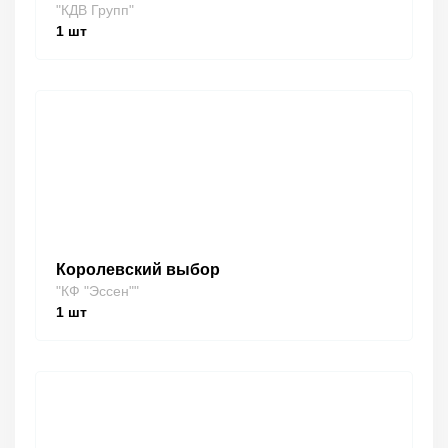
"КДВ Групп"
1
шт
Королевский выбор
"КФ "Эссен""
1
шт