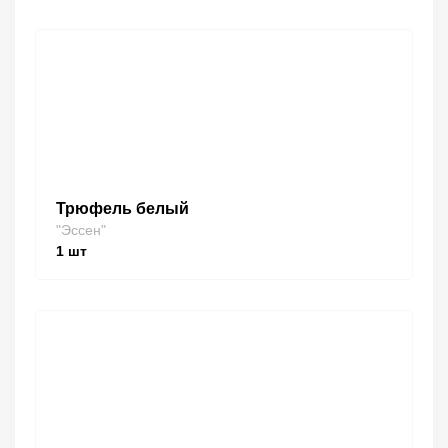
Трюфель белый
"Эссен"
1
шт