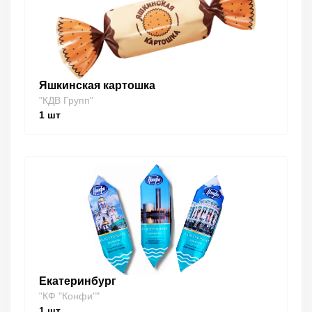
Яшкинская картошка
"КДВ Групп"
1
шт
Екатеринбург
"КФ "Конфи""
1
шт