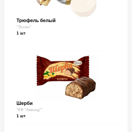
Трюфель белый
"Эссен"
1
шт
Шерби
"КФ "Акконд""
1
шт