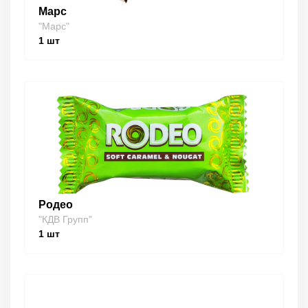
Марс
"Марс"
1
шт
Родео
"КДВ Групп"
1
шт