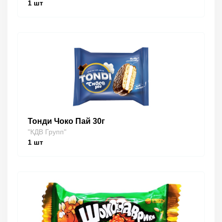
1
шт
Тонди Чоко Пай 30г
"КДВ Групп"
1
шт