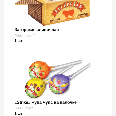
Загорская сливочная
"КДВ Групп"
1
шт
«Strike» Чупа Чупс на палочке
"КДВ Групп"
1
шт