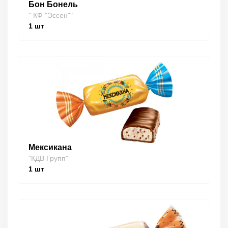
Бон Бонель
" КФ "Эссен""
1
шт
Мексикана
"КДВ Групп"
1
шт