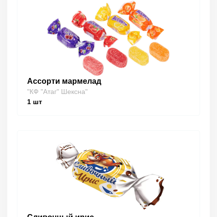
Ассорти мармелад
"КФ "Атаг" Шексна"
1
шт