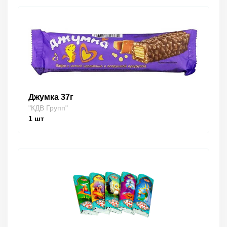
Джумка 37г
"КДВ Групп"
1
шт