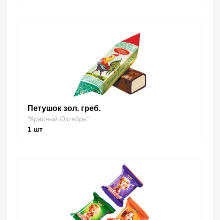
Петушок зол. греб.
"Красный Октябрь"
1
шт