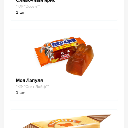
Сливочный ирис
"КФ "Эссен""
1
шт
Моя Лапуля
"КФ "Свит Лайф""
1
шт