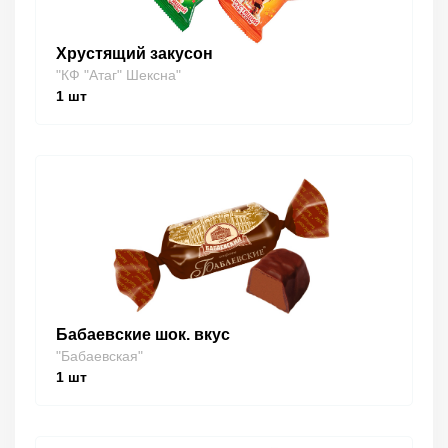
Хрустящий закусон
"КФ "Атаг" Шексна"
1
шт
Бабаевские шок. вкус
"Бабаевская"
1
шт