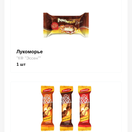
Лукоморье
"КФ "Эссен""
1
шт