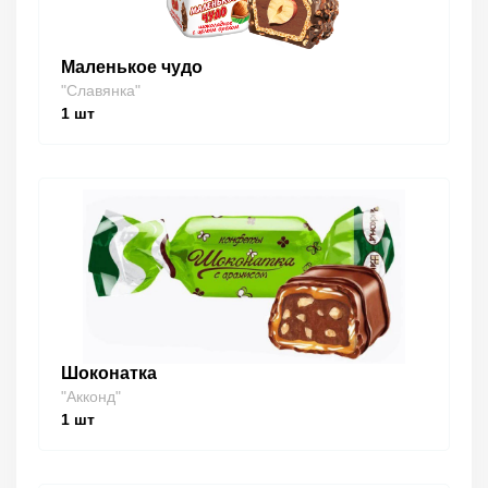
Маленькое чудо
"Славянка"
1
шт
Шоконатка
"Акконд"
1
шт