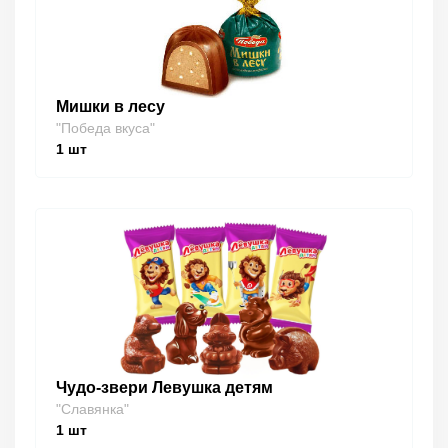
Мишки в лесу
"Победа вкуса"
1
шт
Чудо-звери Левушка детям
"Славянка"
1
шт