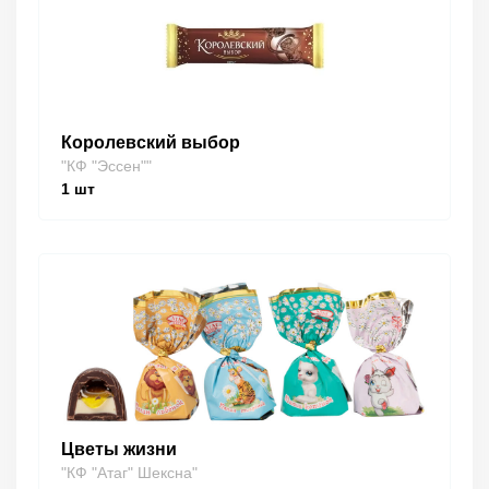
Королевский выбор
"КФ "Эссен""
1
шт
Цветы жизни
"КФ "Атаг" Шексна"