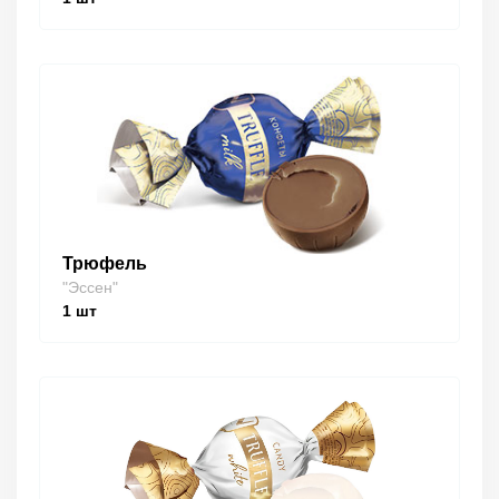
Трюфель
"Эссен"
1
шт