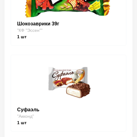
Шокозаврики 39г
"КФ "Эссен""
1
шт
Суфаэль
"Акконд"
1
шт