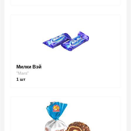
Милки Вэй
"Mars"
1
шт