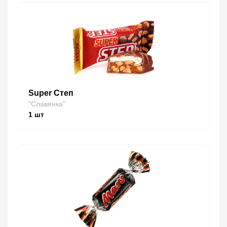
Super Степ
"Славянка"
1
шт