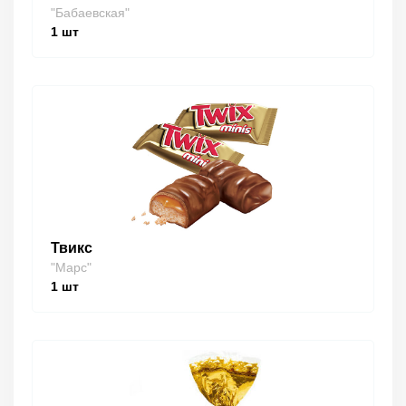
"Бабаевская"
1
шт
Твикс
"Марс"
1
шт