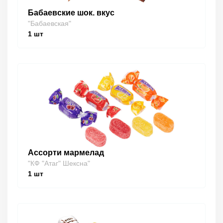
Бабаевские шок. вкус
"Бабаевская"
1
шт
Ассорти мармелад
"КФ "Атаг" Шексна"
1
шт