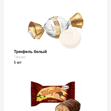
Трюфель белый
"Эссен"
1
шт