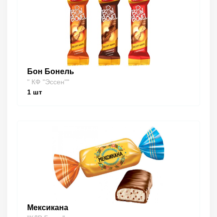
Бон Бонель
" КФ "Эссен""
1
шт
Мексикана