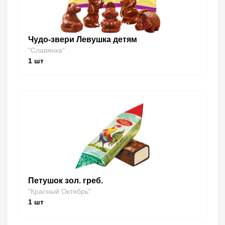
Чудо-звери Левушка детям
"Славянка"
1
шт
Петушок зол. греб.
"Красный Октябрь"
1
шт