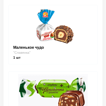
Маленькое чудо
"Славянка"
1
шт