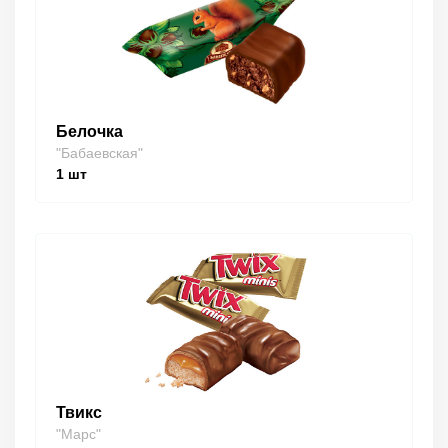
Белочка
"Бабаевская"
1
шт
Твикс
"Марс"