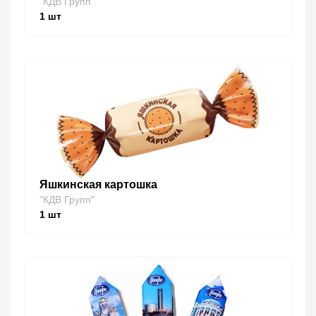
"КДВ Групп"
1
шт
Яшкинская картошка
"КДВ Групп"
1
шт