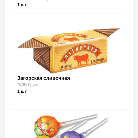
1
шт
Загорская сливочная
"КДВ Групп"
1
шт