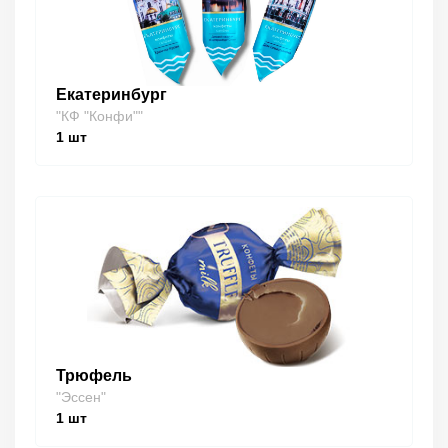
Екатеринбург
"КФ "Конфи""
1
шт
Трюфель
"Эссен"
1
шт