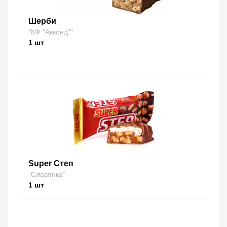
Шерби
"КФ "Акконд""
1
шт
Super Степ
"Славянка"
1
шт