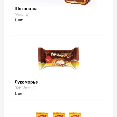
Шоконатка
"Акконд"
1
шт
Лукоморье
"КФ "Эссен""
1
шт