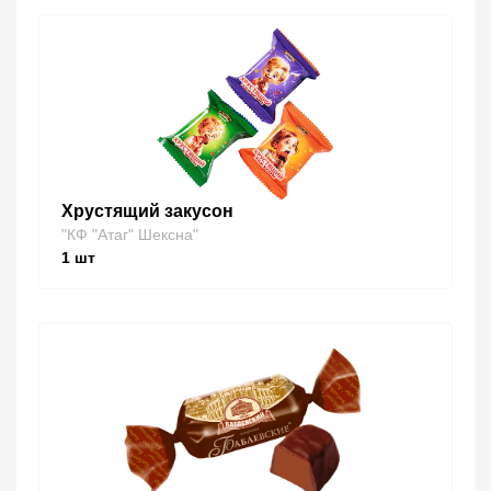
Хрустящий закусон
"КФ "Атаг" Шексна"
1
шт