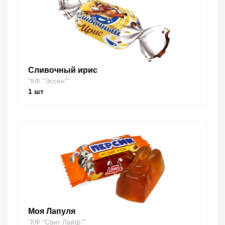
Сливочный ирис
"КФ "Эссен""
1
шт
Моя Лапуля
"КФ "Свит Лайф""