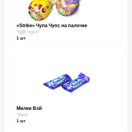
«Strike» Чупа Чупс на палочке
"КДВ Групп"
1
шт
Милки Вэй
"Mars"
1
шт