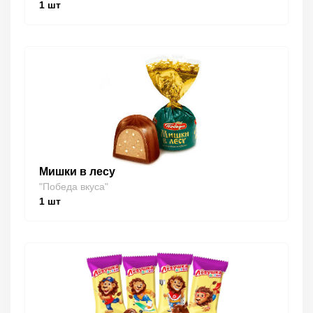
1
шт
Мишки в лесу
"Победа вкуса"
1
шт