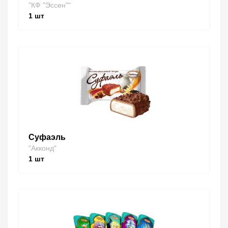
"КФ "Эссен""
1
шт
Суфаэль
"Акконд"
1
шт