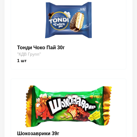
Тонди Чоко Пай 30г
"КДВ Групп"
1
шт
Шокозаврики 39г