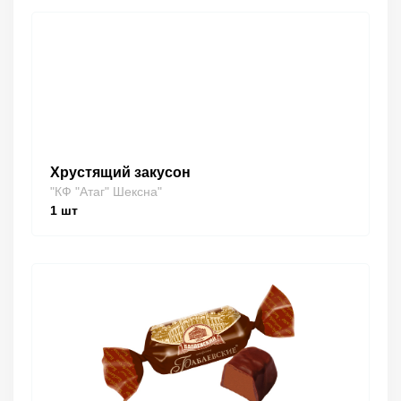
Хрустящий закусон
"КФ "Атаг" Шексна"
1
шт