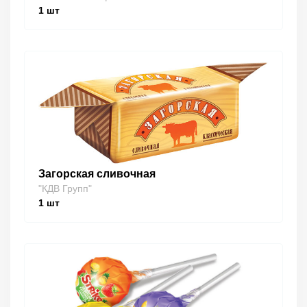
1
шт
Загорская сливочная
"КДВ Групп"
1
шт