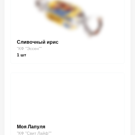
Сливочный ирис
"КФ "Эссен""
1
шт
Моя Лапуля
"КФ "Свит Лайф""