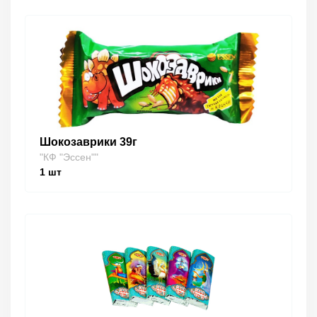
Шокозаврики 39г
"КФ "Эссен""
1
шт