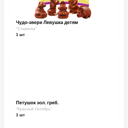
Чудо-звери Левушка детям
"Славянка"
1
шт
Петушок зол. греб.
"Красный Октябрь"
1
шт