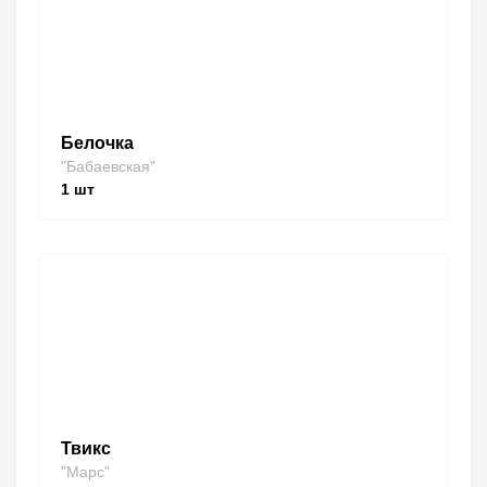
Белочка
"Бабаевская"
1
шт
Твикс
"Марс"