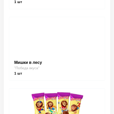
1
шт
Мишки в лесу
"Победа вкуса"
1
шт