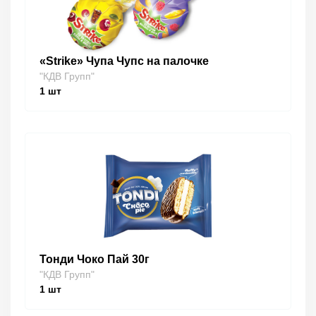
«Strike» Чупа Чупс на палочке
"КДВ Групп"
1
шт
Тонди Чоко Пай 30г
"КДВ Групп"
1
шт