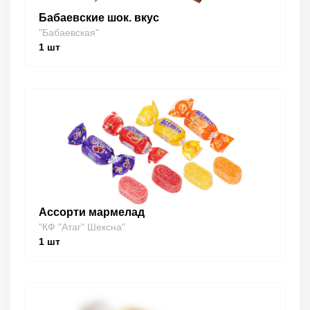
Бабаевские шок. вкус
"Бабаевская"
1
шт
Ассорти мармелад
"КФ "Атаг" Шексна"
1
шт