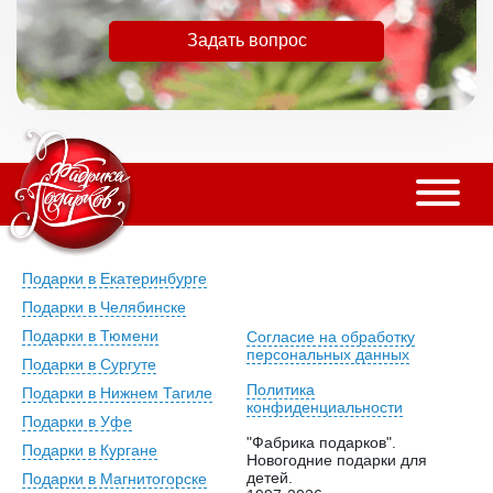
Задать вопрос
Подарки в Екатеринбурге
Подарки в Челябинске
Подарки в Тюмени
Согласие на обработку
персональных данных
Подарки в Сургуте
Политика
Подарки в Нижнем Тагиле
конфиденциальности
Подарки в Уфе
"Фабрика подарков".
Подарки в Кургане
Новогодние подарки для
детей.
Подарки в Магнитогорске