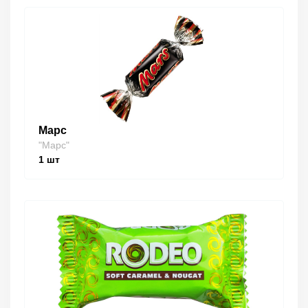
Марс
"Марс"
1
шт