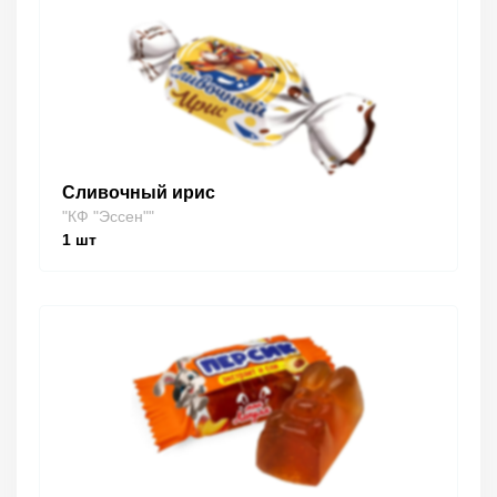
Сливочный ирис
"КФ "Эссен""
1
шт