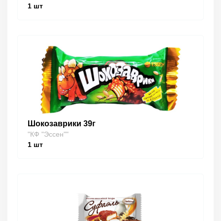
1
шт
Шокозаврики 39г
"КФ "Эссен""
1
шт