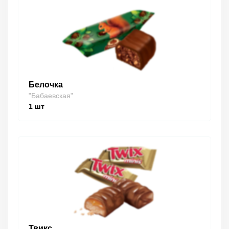
Белочка
"Бабаевская"
1
шт
Твикс