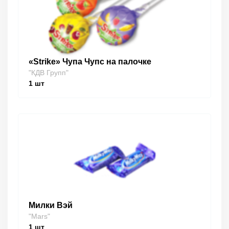
«Strike» Чупа Чупс на палочке
"КДВ Групп"
1
шт
Милки Вэй
"Mars"
1
шт