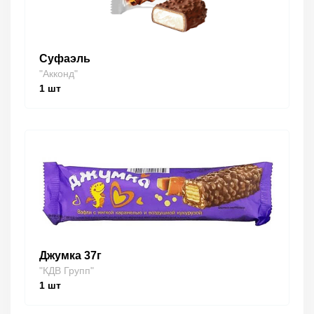
Суфаэль
"Акконд"
1
шт
Джумка 37г
"КДВ Групп"
1
шт