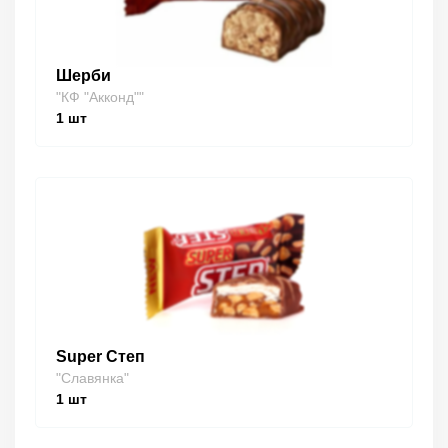
Шерби
"КФ "Акконд""
1
шт
Super Степ
"Славянка"
1
шт