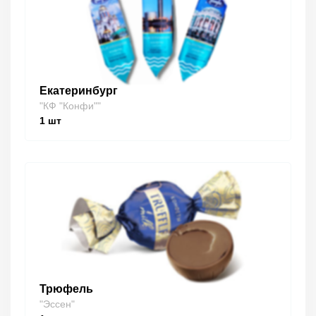
Екатеринбург
"КФ "Конфи""
1
шт
Трюфель
"Эссен"