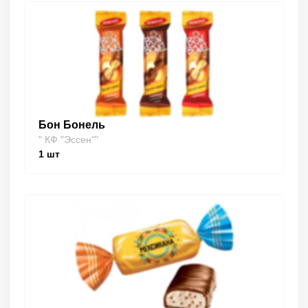
Бон Бонель
" КФ "Эссен""
1
шт