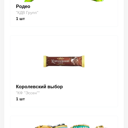
Родео
"КДВ Групп"
1
шт
Королевский выбор
"КФ "Эссен""
1
шт