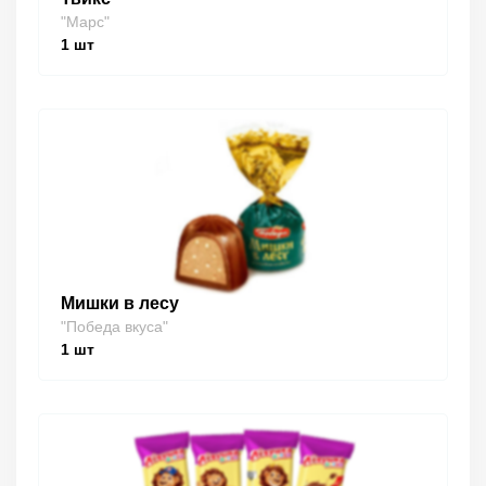
"Марс"
1
шт
Мишки в лесу
"Победа вкуса"
1
шт