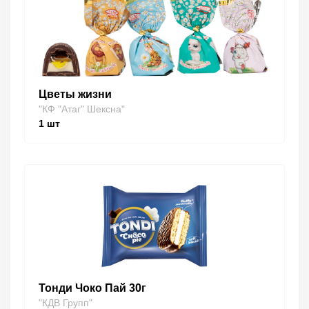
Цветы жизни
"КФ "Атаг" Шексна"
1
шт
Тонди Чоко Пай 30г
"КДВ Групп"