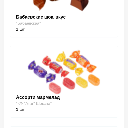
Бабаевские шок. вкус
"Бабаевская"
1
шт
Ассорти мармелад
"КФ "Атаг" Шексна"
1
шт