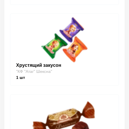
Хрустящий закусон
"КФ "Атаг" Шексна"
1
шт