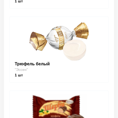
1
шт
Трюфель белый
"Эссен"
1
шт