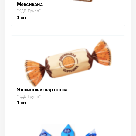
Мексикана
"КДВ Групп"
1
шт
Яшкинская картошка
"КДВ Групп"
1
шт