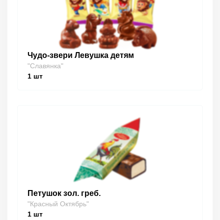
Чудо-звери Левушка детям
"Славянка"
1
шт
Петушок зол. греб.
"Красный Октябрь"
1
шт