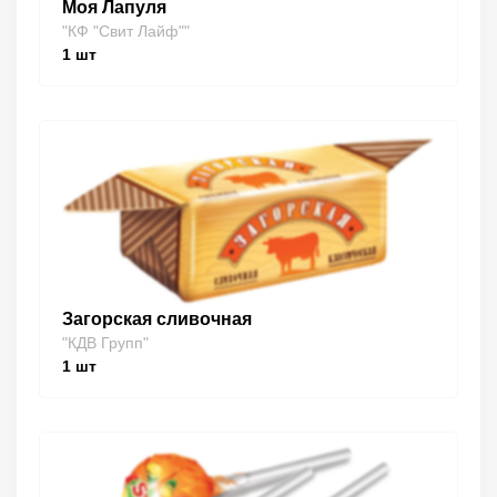
Моя Лапуля
"КФ "Свит Лайф""
1
шт
Загорская сливочная
"КДВ Групп"
1
шт