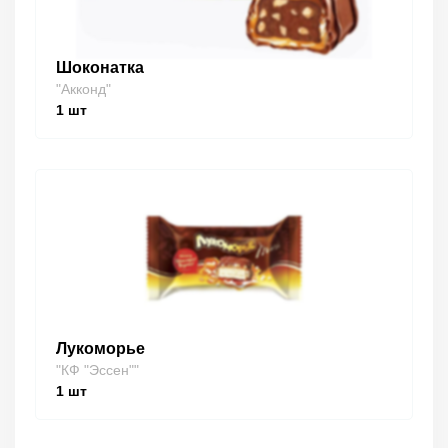
Шоконатка
"Акконд"
1
шт
Лукоморье
"КФ "Эссен""
1
шт