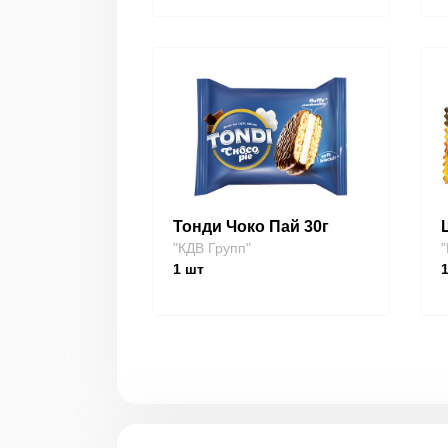
Тонди Чоко Пай 30г
"КДВ Групп"
"
1
шт