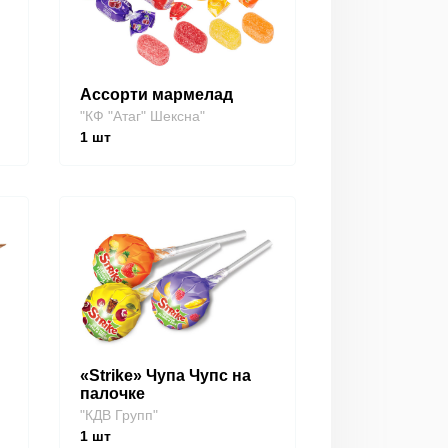
Ассорти мармелад
"КФ "Атаг" Шексна"
1
шт
«Strike» Чупа Чупс на
палочке
"КДВ Групп"
1
шт