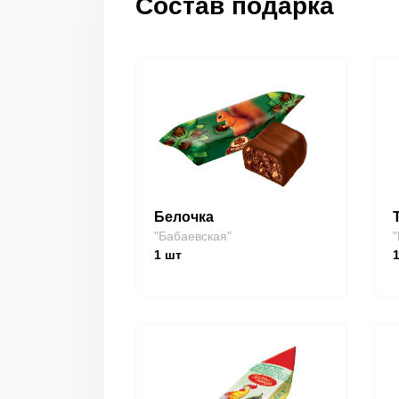
Состав подарка
Белочка
"Бабаевская"
"
1
шт