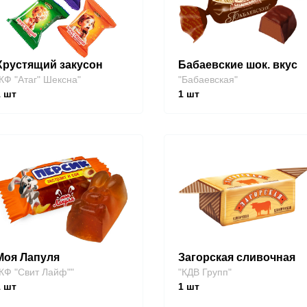
Хрустящий закусон
Бабаевские шок. вкус
КФ "Атаг" Шексна"
"Бабаевская"
1
шт
1
шт
Моя Лапуля
Загорская сливочная
КФ "Свит Лайф""
"КДВ Групп"
1
шт
1
шт