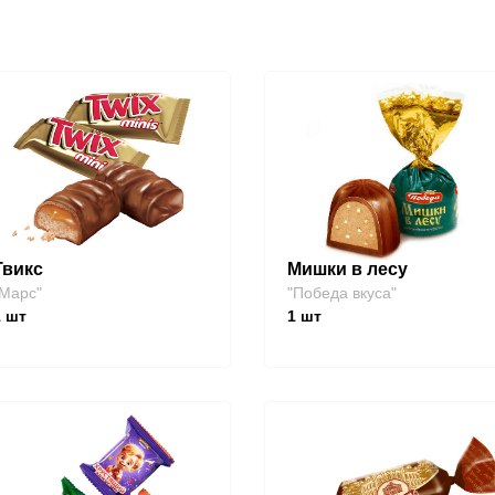
Твикс
Мишки в лесу
Марс"
"Победа вкуса"
1
шт
1
шт