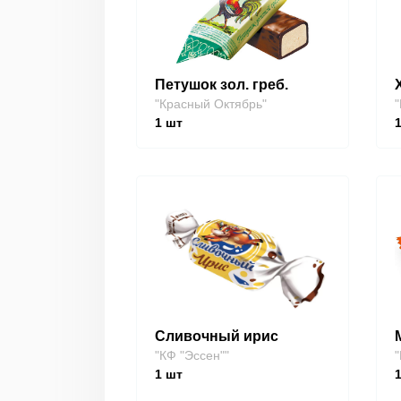
Петушок зол. греб.
"Красный Октябрь"
"
1
шт
Сливочный ирис
"КФ "Эссен""
"
1
шт