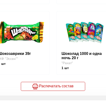
Шокозаврики 39г
Шоколад 1000 и одна
ночь 20 г
КФ "Эссен""
"Рахат"
1
шт
1
шт
Распечатать состав