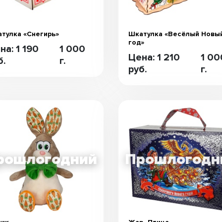
тулка «Снегирь»
Шкатулка «Весёлый Новы
год»
на: 1 190
1 000
Цена: 1 210
1 00
б.
г.
руб.
г.