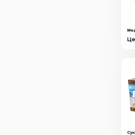
Мед
Це
Сун