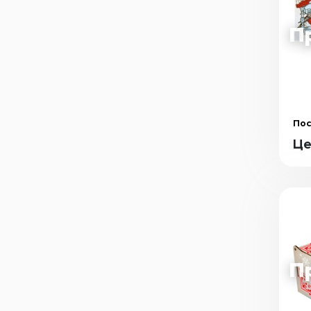
Пос
Це