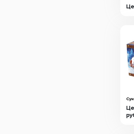
Це
Сун
Це
ру