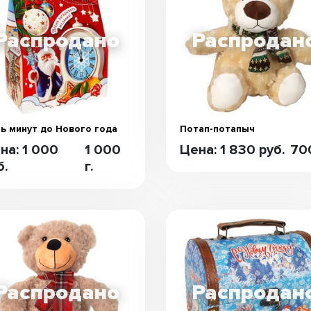
ь минут до Нового года
Потап-потапыч
на: 1 000
1 000
Цена: 1 830 руб.
700
б.
г.