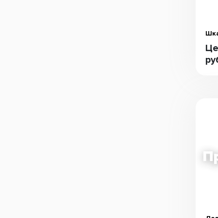
Шка
Це
ру