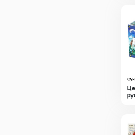
Сун
Це
ру