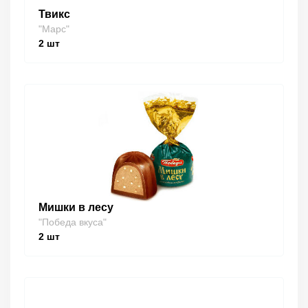
Твикс
"Марс"
2
шт
Мишки в лесу
"Победа вкуса"
2
шт