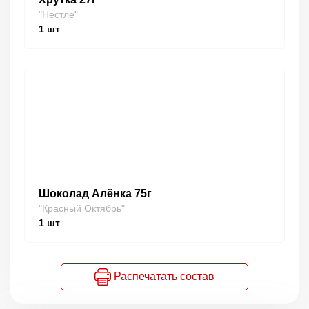
"Нестле"
1
шт
Шоколад Алёнка 75г
"Красный Октябрь"
1
шт
Распечатать состав