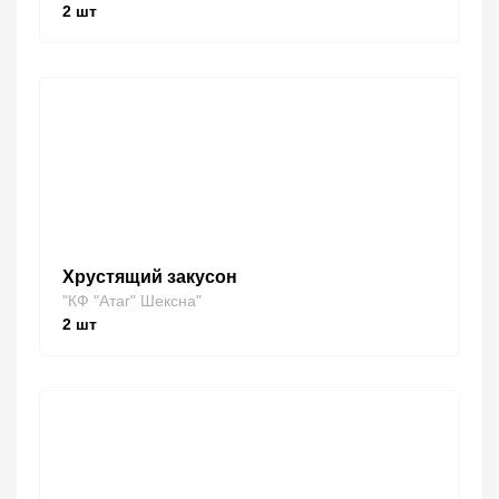
2
шт
Хрустящий закусон
"КФ "Атаг" Шексна"
2
шт