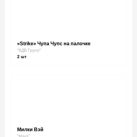
«Strike» Чупа Чупс на палочке
"КДВ Групп"
2
шт
Милки Вэй
"Mars"