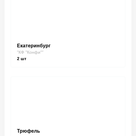
Екатеринбург
"КФ "Конфи""
2
шт
Трюфель