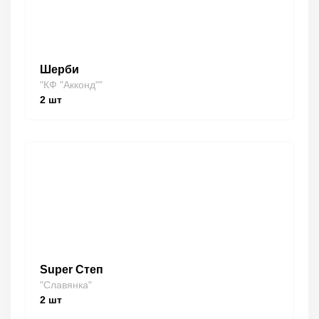
Шерби
"КФ "Акконд""
2
шт
Super Степ
"Славянка"
2
шт