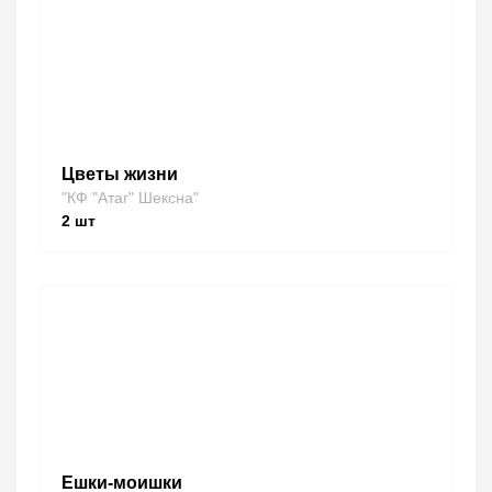
Цветы жизни
"КФ "Атаг" Шексна"
2
шт
Ешки-моишки