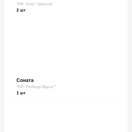
"КФ "Атаг" Шексна"
2
шт
Соната
"КФ "Победа Вкуса""
1
шт