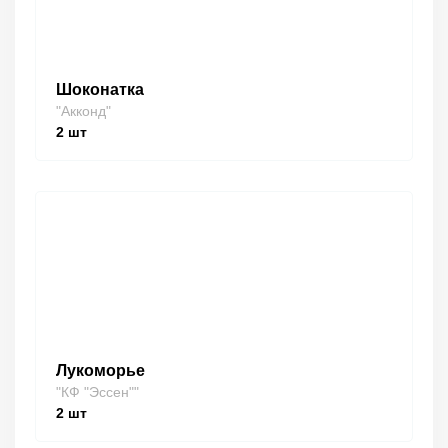
Шоконатка
"Акконд"
2
шт
Лукоморье
"КФ "Эссен""
2
шт