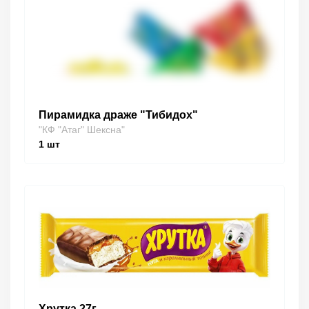
Пирамидка драже "Тибидох"
"КФ "Атаг" Шексна"
1
шт
Хрутка 27г