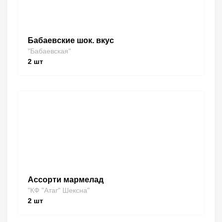
Бабаевские шок. вкус
"Бабаевская"
2
шт
Ассорти мармелад
"КФ "Атаг" Шексна"
2
шт