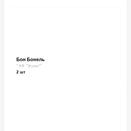
Бон Бонель
" КФ "Эссен""
2
шт