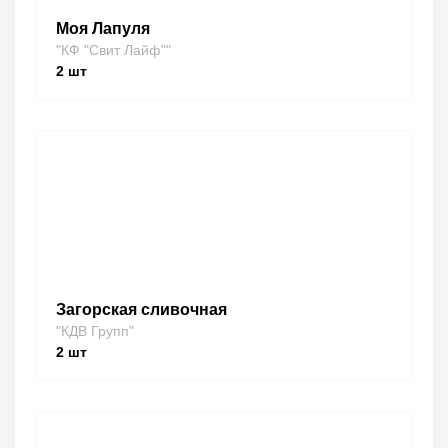
Моя Лапуля
"КФ "Свит Лайф""
2
шт
Загорская сливочная
"КДВ Групп"
2
шт