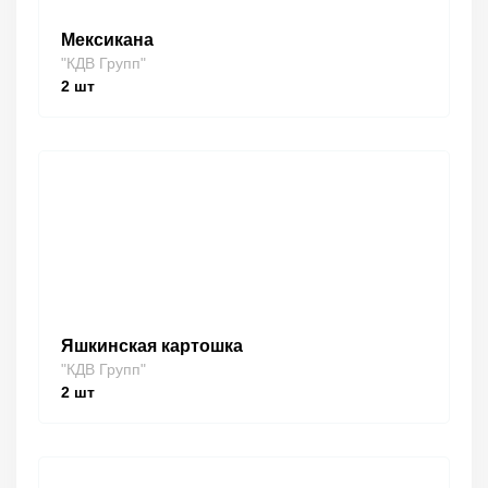
Мексикана
"КДВ Групп"
2
шт
Яшкинская картошка
"КДВ Групп"
2
шт