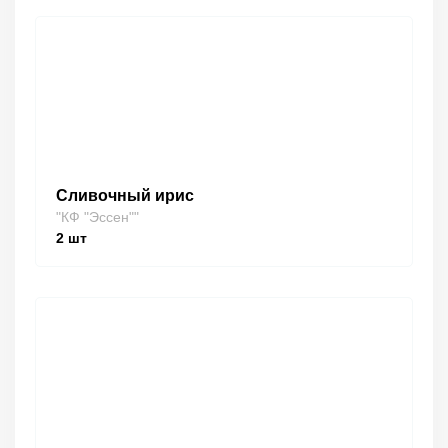
Сливочный ирис
"КФ "Эссен""
2
шт