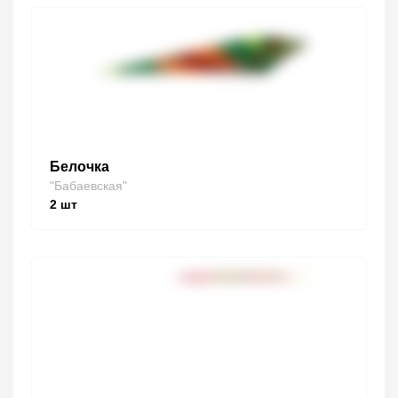
Белочка
"Бабаевская"
2
шт