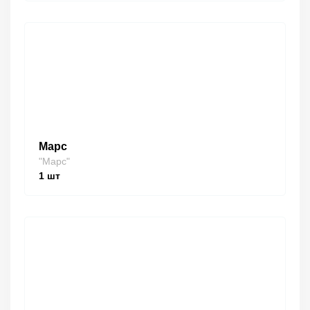
Марс
"Марс"
1
шт