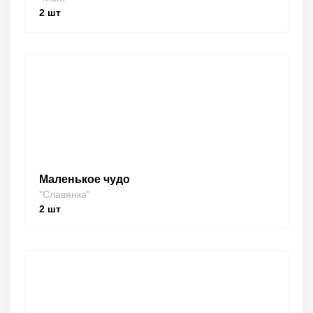
2
шт
Маленькое чудо
"Славянка"
2
шт