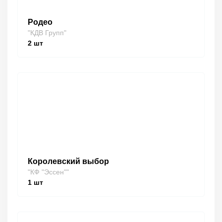
Родео
"КДВ Групп"
2
шт
Королевский выбор
"КФ "Эссен""
1
шт