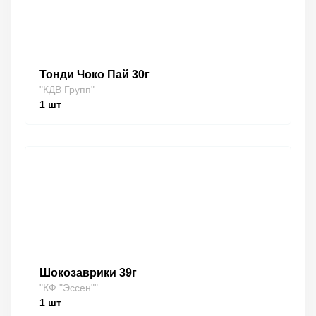
Тонди Чоко Пай 30г
"КДВ Групп"
1
шт
Шокозаврики 39г
"КФ "Эссен""
1
шт