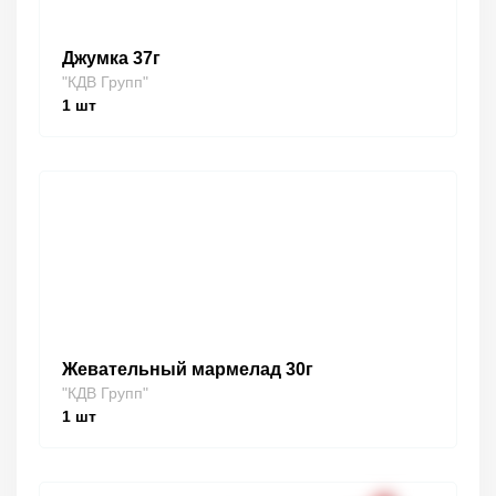
Джумка 37г
"КДВ Групп"
1
шт
Жевательный мармелад 30г
"КДВ Групп"
1
шт