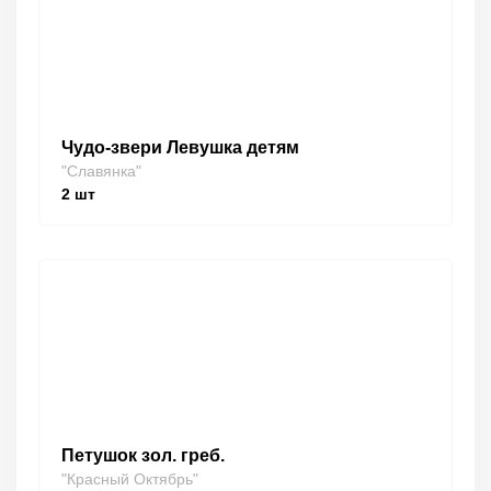
Чудо-звери Левушка детям
"Славянка"
2
шт
Петушок зол. греб.
"Красный Октябрь"