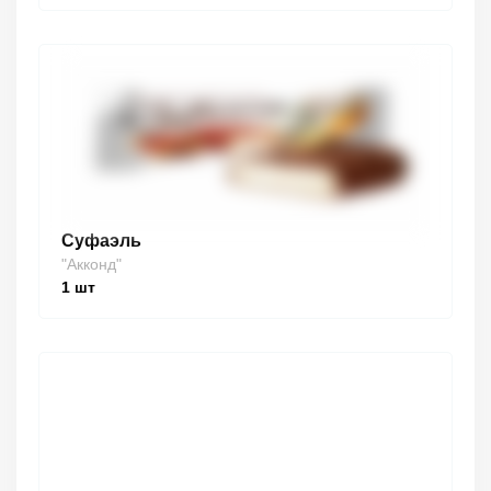
Суфаэль
"Акконд"
1
шт