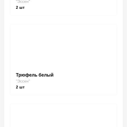
"Эссен"
2
шт
Трюфель белый
"Эссен"
2
шт