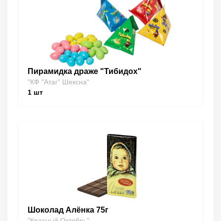
Пирамидка драже "Тибидох"
"КФ "Атаг" Шексна"
1
шт
Шоколад Алёнка 75г
"Красный Октябрь"