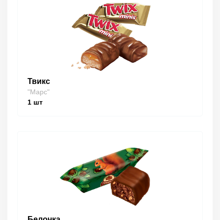
Твикс
"Марс"
1
шт
Белочка