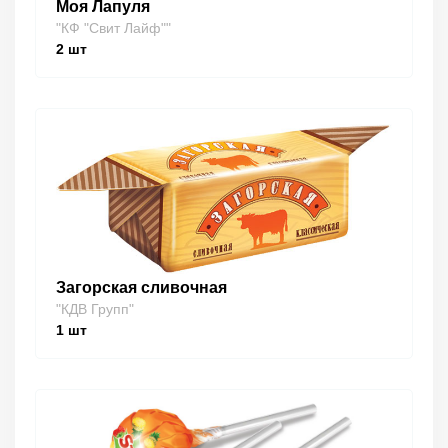
Моя Лапуля
"КФ "Свит Лайф""
2
шт
Загорская сливочная
"КДВ Групп"
1
шт