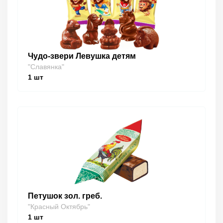
Чудо-звери Левушка детям
"Славянка"
1
шт
Петушок зол. греб.
"Красный Октябрь"
1
шт