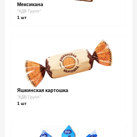
Мексикана
"КДВ Групп"
1
шт
Яшкинская картошка
"КДВ Групп"
1
шт