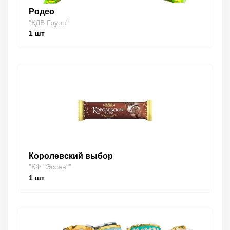
Родео
"КДВ Групп"
1
шт
Королевский выбор
"КФ "Эссен""
1
шт