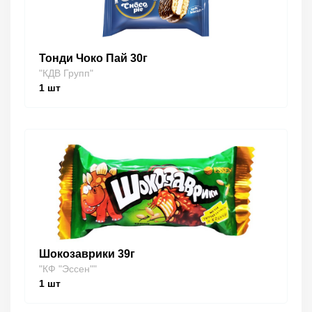
Тонди Чоко Пай 30г
"КДВ Групп"
1
шт
Шокозаврики 39г
"КФ "Эссен""
1
шт