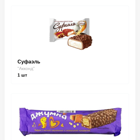
Суфаэль
"Акконд"
1
шт