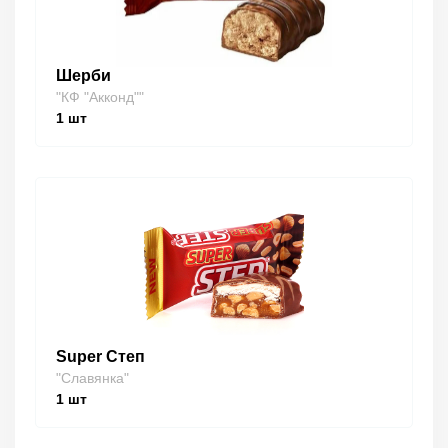
Шерби
"КФ "Акконд""
1
шт
Super Степ
"Славянка"
1
шт