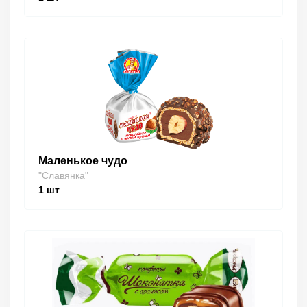
Маленькое чудо
"Славянка"
1
шт