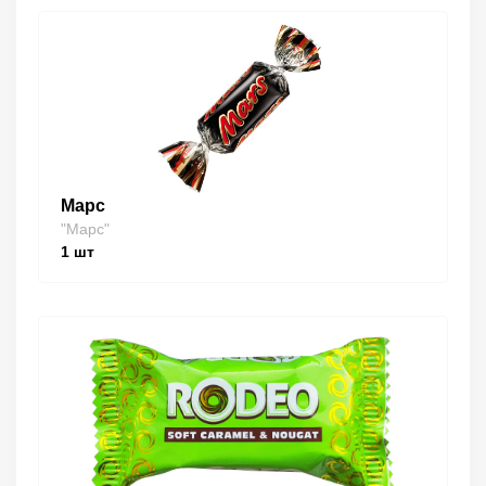
Марс
"Марс"
1
шт