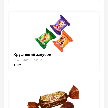
Хрустящий закусон
"КФ "Атаг" Шексна"
1
шт