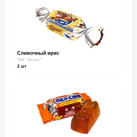
Сливочный ирис
"КФ "Эссен""
2
шт