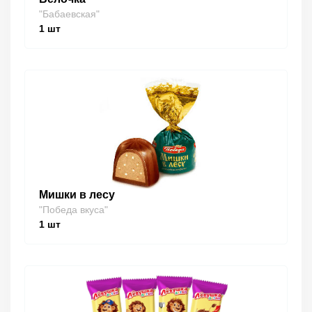
"Бабаевская"
1
шт
Мишки в лесу
"Победа вкуса"
1
шт