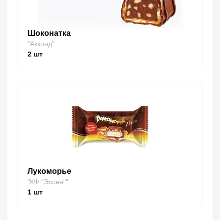
Шоконатка
"Акконд"
2
шт
Лукоморье
"КФ "Эссен""
1
шт