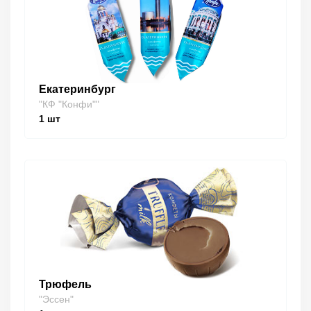
Екатеринбург
"КФ "Конфи""
1
шт
Трюфель
"Эссен"