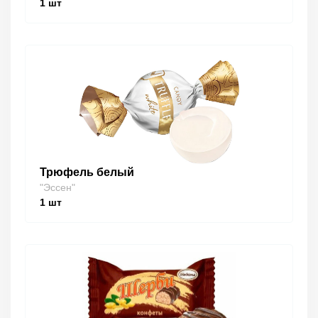
1
шт
Трюфель белый
"Эссен"
1
шт