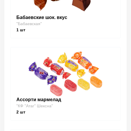
Бабаевские шок. вкус
"Бабаевская"
1
шт
Ассорти мармелад
"КФ "Атаг" Шексна"
2
шт