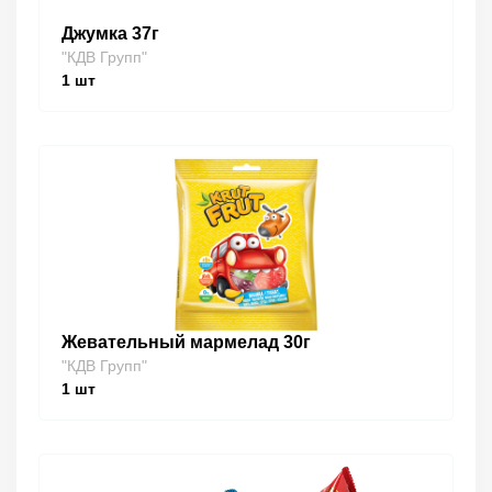
Джумка 37г
"КДВ Групп"
1
шт
Жевательный мармелад 30г
"КДВ Групп"
1
шт