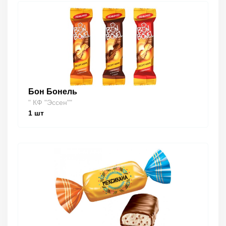
Бон Бонель
" КФ "Эссен""
1
шт