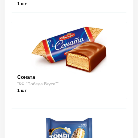
1
шт
Соната
"КФ "Победа Вкуса""
1
шт