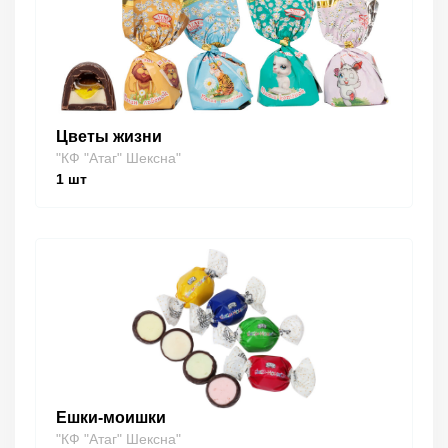
Цветы жизни
"КФ "Атаг" Шексна"
1
шт
Ешки-моишки
"КФ "Атаг" Шексна"